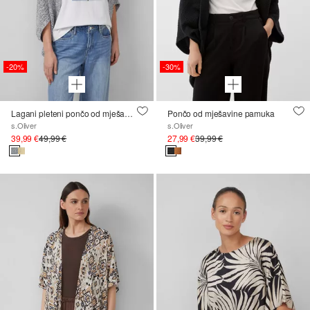
-20%
-30%
Lagani pleteni pončo od mješavine pamuka, oblika O
Pončo od mješavine pamuka
s.Oliver
s.Oliver
39,99 €
49,99 €
27,99 €
39,99 €