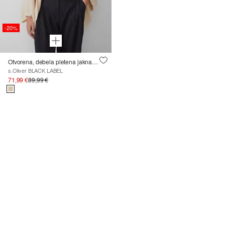
-20%
Otvorena, debela pletena jakna sa šal ovratnikom
s.Oliver BLACK LABEL
71,99 €
89,99 €