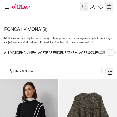
PONČA I KIMONA
(9)
Modni komad za prijelazno razdoblje: Naša ponča od mekanog materijala kombiniraju
se jednostavno i atraktivno. Pronađi inspiraciju u aktualnim trendovima.
ALL
MAJICE
HALJINE
HLAČE
TRAPERICE
KRATKE HLAČE
SUKNJE
KOŠULJE I 
Filters & Sorting