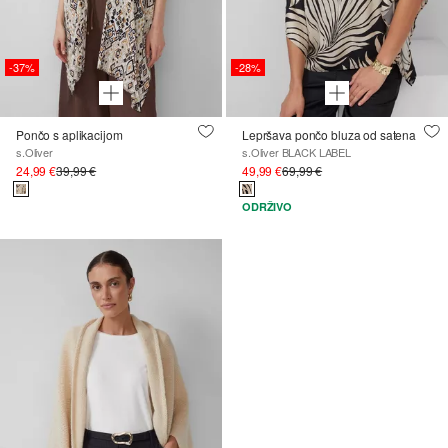
-37%
-28%
Pončo s aplikacijom
Lepršava pončo bluza od satena
s.Oliver
s.Oliver BLACK LABEL
24,99 €
39,99 €
49,99 €
69,99 €
ODRŽIVO