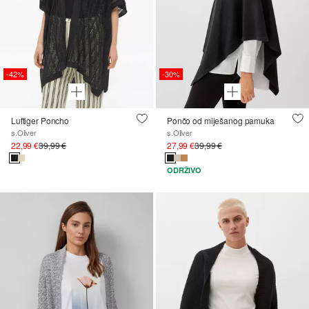
-42%
-30%
Luftiger Poncho
Pončo od miješanog pamuka
s.Oliver
s.Oliver
22,99 €
39,99 €
27,99 €
39,99 €
ODRŽIVO