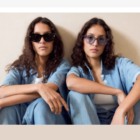
pridonosite opstanku i dobrobiti poljoprivrednih zajednica, a
istovremeno štitite i oporavljate okoliš. Better Cotton pruža podršku
poljoprivrednim zajednicama u društvenom, ekološkom i
ekonomskom pogledu tako što ih osposobljava za održivije metode
uzgoja. Ovaj proizvod proizvodi se preko sustava masene bilance i
stoga možda ne sadrži Better Cotton.Više informacija o tome
pronaći ćete na
soliver-group.com