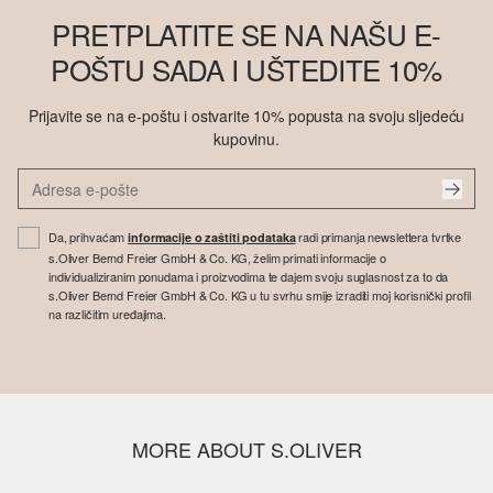
PRETPLATITE SE NA NAŠU E-
POŠTU SADA I UŠTEDITE 10%
Prijavite se na e-poštu i ostvarite 10% popusta na svoju sljedeću
kupovinu.
Da, prihvaćam
radi primanja newslettera tvrtke
informacije o zaštiti podataka
s.Oliver Bernd Freier GmbH & Co. KG, želim primati informacije o
individualiziranim ponudama i proizvodima te dajem svoju suglasnost za to da
s.Oliver Bernd Freier GmbH & Co. KG u tu svrhu smije izraditi moj korisnički profil
na različitim uređajima.
MORE ABOUT S.OLIVER