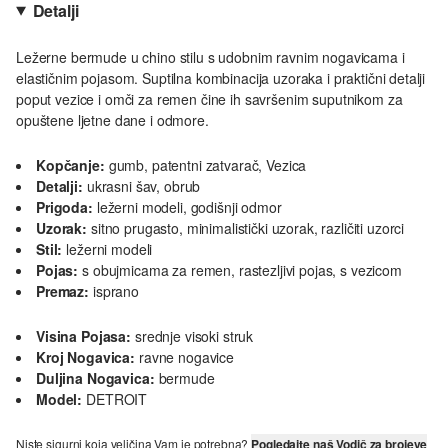
Detalji
Ležerne bermude u chino stilu s udobnim ravnim nogavicama i
elastičnim pojasom. Suptilna kombinacija uzoraka i praktični detalji
poput vezice i omči za remen čine ih savršenim suputnikom za
opuštene ljetne dane i odmore.
Kopčanje:
gumb, patentni zatvarač, Vezica
Detalji:
ukrasni šav, obrub
Prigoda:
ležerni modeli, godišnji odmor
Uzorak:
sitno prugasto, minimalistički uzorak, različiti uzorci
Stil:
ležerni modeli
Pojas:
s obujmicama za remen, rastezljivi pojas, s vezicom
Premaz:
isprano
Visina Pojasa:
srednje visoki struk
Kroj Nogavica:
ravne nogavice
Duljina Nogavica:
bermude
Model:
DETROIT
Niste sigurni koja veličina Vam je potrebna?
Pogledajte naš Vodič za brojeve