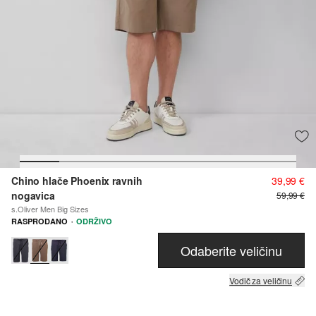
Chino hlače Phoenix ravnih
39,99 €
nogavica
59,99 €
s.Oliver Men Big Sizes
·
RASPRODANO
ODRŽIVO
Odaberite veličinu
Vodič za veličinu