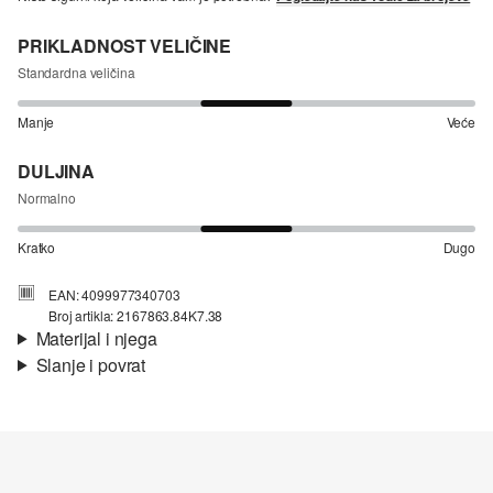
PRIKLADNOST VELIČINE
Standardna veličina
Manje
Veće
DULJINA
Normalno
Kratko
Dugo
EAN: 4099977340703
Broj artikla: 2167863.84K7.38
Materijal i njega
Slanje i povrat
Materijal:
tkanina
Informacije o dostavi
Svojstvo:
mekano, rastezljivo
Podstava:
pamučna podstava
Materijal:
mješavina pamuka