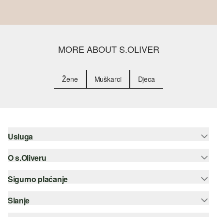
MORE ABOUT S.OLIVER
Žene
Muškarci
Djeca
Usluga
O s.Oliveru
Pomoć i česta pitanja
Savjetovanje o veličinama
Sigurno plaćanje
Newsletter
Povrat
s.Oliver Group
Slanje
Kreditna kartica
Odjeća
Posao
PayPal