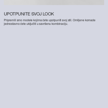
UPOTPUNITE SVOJ LOOK
Pripremili smo modele kojima ćete upotpuniti svoj stil. Omiljene komade
jednostavno ćete uključiti u savršenu kombinaciju.
-30%
Traperice široke / opušteni kroj / srednji struk / široke nogavice / mekane i tople
Pamučna majica s malim tiskanim slovima