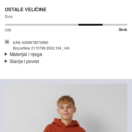
OSTALE VELIČINE
Širok
Širok
Uže
EAN: 4099978370990
Broj artikla: 2170793.3502.134_140
Materijal i njega
Slanje i povrat
Materijal:
upijajući materijal
Informacije o dostavi
Svojstvo:
četkano
Materijal:
mješavina pamuka
Vaša će narudžba biti poslana u roku od 4-8 radna dana putem
Hrvatska pošta-a. Standardna dostava košta 4,95 €.
Povrat
Nije prikladno za izbjeljivanje sredstvom na bazi klora