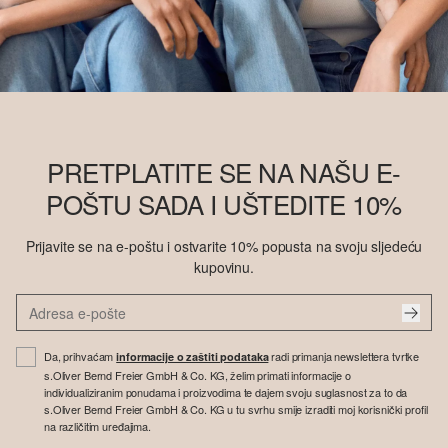
PRETPLATITE SE NA NAŠU E-
POŠTU SADA I UŠTEDITE 10%
Prijavite se na e-poštu i ostvarite 10% popusta na svoju sljedeću
kupovinu.
Da, prihvaćam
radi primanja newslettera tvrtke
informacije o zaštiti podataka
s.Oliver Bernd Freier GmbH & Co. KG, želim primati informacije o
individualiziranim ponudama i proizvodima te dajem svoju suglasnost za to da
s.Oliver Bernd Freier GmbH & Co. KG u tu svrhu smije izraditi moj korisnički profil
na različitim uređajima.