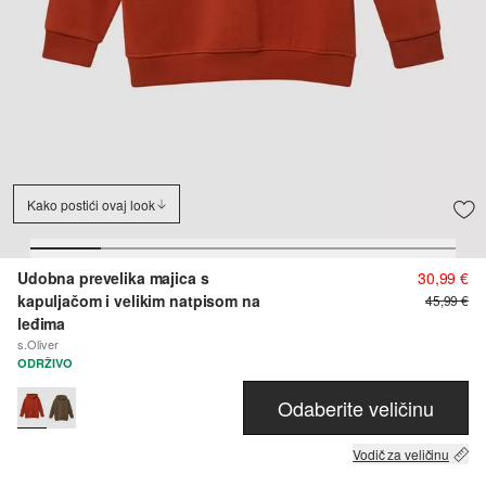
Kako postići ovaj look
Udobna prevelika majica s
30,99 €
kapuljačom i velikim natpisom na
45,99 €
leđima
s.Oliver
ODRŽIVO
Odaberite veličinu
Vodič za veličinu