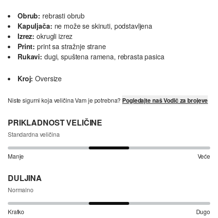
Obrub:
rebrasti obrub
Kapuljača:
ne može se skinuti, podstavljena
Izrez:
okrugli izrez
Print:
print sa stražnje strane
Rukavi:
dugi, spuštena ramena, rebrasta pasica
Kroj:
Oversize
Niste sigurni koja veličina Vam je potrebna?
Pogledajte naš Vodič za brojeve
PRIKLADNOST VELIČINE
Standardna veličina
Manje
Veće
DULJINA
Normalno
Kratko
Dugo