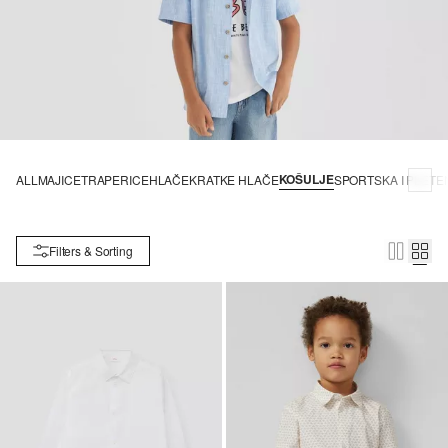
KOŠULJE
ALL
MAJICE
TRAPERICE
HLAČE
KRATKE HLAČE
SPORTSKA I PLETE
Filters & Sorting