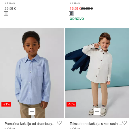
s.Oliver
s.Oliver
29,99 €
16,99 €
25,99 €
ODRŽIVO
-21%
-16%
Pamučna košulja od chambraya s džepom na prsima
Teksturirana košulja s kontrastnim detaljima
s.Oliver
s.Oliver