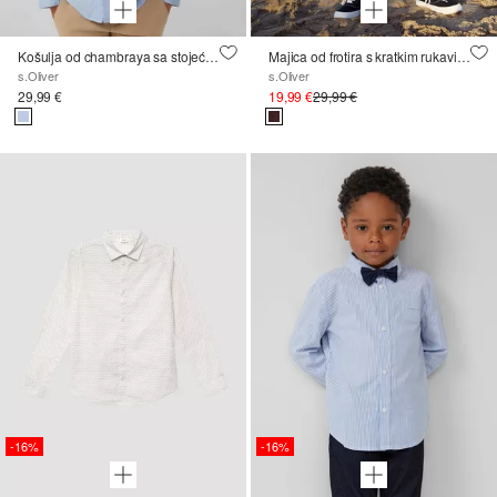
Košulja od chambraya sa stojećim ovratnikom u uskom kroju
Majica od frotira s kratkim rukavima i preklopom s gumbima
s.Oliver
s.Oliver
29,99 €
19,99 €
29,99 €
-16%
-16%