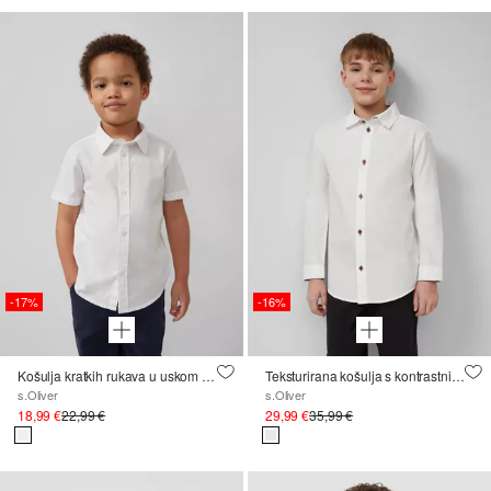
-17%
-16%
Košulja kratkih rukava u uskom kroju
Teksturirana košulja s kontrastnim detaljima
s.Oliver
s.Oliver
18,99 €
22,99 €
29,99 €
35,99 €