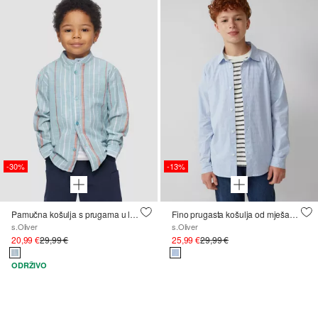
-30%
-13%
Pamučna košulja s prugama u lanenom stilu
Fino prugasta košulja od mješavine pamuka
s.Oliver
s.Oliver
20,99 €
29,99 €
25,99 €
29,99 €
ODRŽIVO