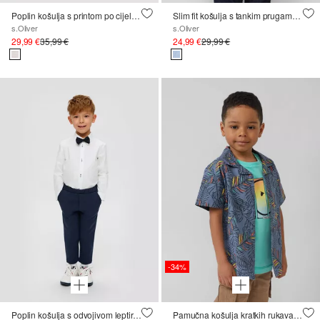
Poplin košulja s printom po cijeloj površini, uskog kroja
Slim fit košulja s tankim prugama i odvojivom leptir-mašnom
s.Oliver
s.Oliver
29,99 €
35,99 €
24,99 €
29,99 €
-34%
Poplin košulja s odvojivom leptir-mašnom
Pamučna košulja kratkih rukava u lanenom stilu