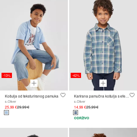
-13%
-42%
Košulja od teksturiranog pamuka
Karirana pamučna košulja s efektom lana
s.Oliver
s.Oliver
25,99 €
29,99 €
14,99 €
25,99 €
ODRŽIVO