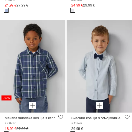
21,99 €
27,99 €
24,99 €
29,99 €
-32%
Mekana flanelska košulja s kariranim uzorkom
Svečana košulja s odvojivom leptir-mašnom
s.Oliver
s.Oliver
18,99 €
27,99 €
29,99 €