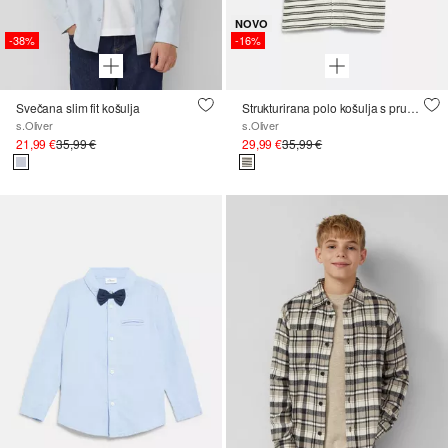
NOVO
-38%
-16%
Svečana slim fit košulja
Strukturirana polo košulja s prugama
s.Oliver
s.Oliver
21,99 €
35,99 €
29,99 €
35,99 €