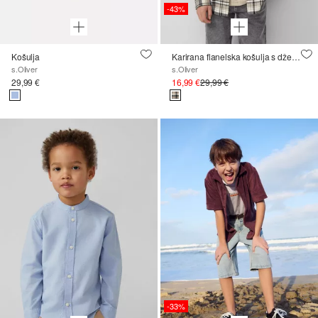
-43%
Košulja
Karirana flanelska košulja s džepovima na prsima, regularnog kroja
s.Oliver
s.Oliver
29,99 €
16,99 €
29,99 €
-33%