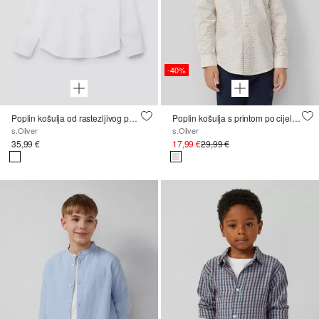
-40%
Poplin košulja od rastezljivog pamuka
Poplin košulja s printom po cijeloj površini, uskog kroja
s.Oliver
s.Oliver
35,99 €
17,99 €
29,99 €