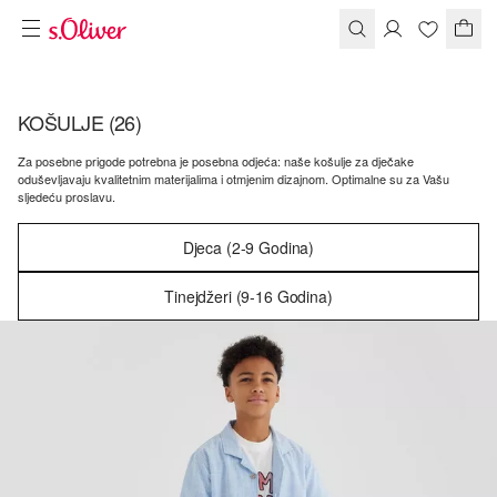
KOŠULJE
(26)
Za posebne prigode potrebna je posebna odjeća: naše košulje za dječake
oduševljavaju kvalitetnim materijalima i otmjenim dizajnom. Optimalne su za Vašu
sljedeću proslavu.
Djeca (2-9 Godina)
Tinejdžeri (9-16 Godina)