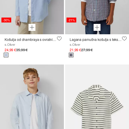
-30%
-21%
Košulja od chambraya s ovratnikom
Lagana pamučna košulja s teksturom i printom po cijeloj površini
s.Oliver
s.Oliver
24,99 €
35,99 €
21,99 €
27,99 €