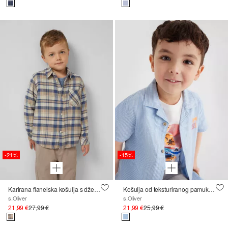
-21%
-15%
Karirana flanelska košulja s džepom na prsima, regularnog kroja
Košulja od teksturiranog pamuka s vezom
s.Oliver
s.Oliver
21,99 €
27,99 €
21,99 €
25,99 €