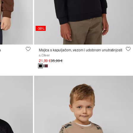
-38%
a
Majica s kapuljačom, vezom i udobnom unutrašnjosti
s.Oliver
21,99 €
35,99 €