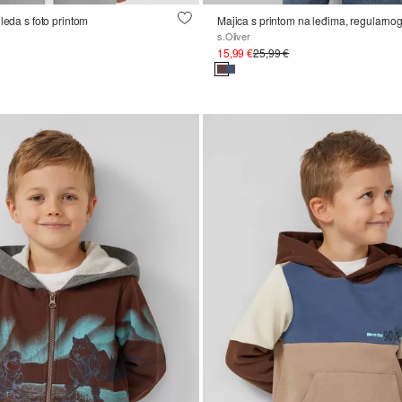
leda s foto printom
s.Oliver
15,99 €
25,99 €