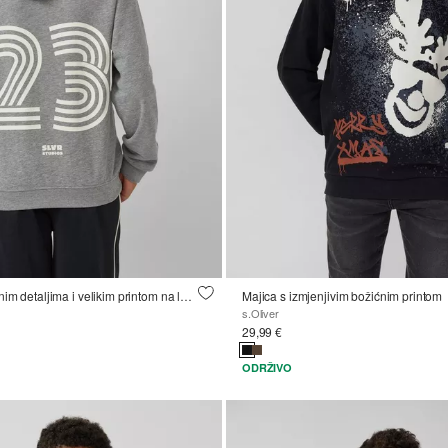
Hoodie s kontrastnim detaljima i velikim printom na leđima
Majica s izmjenjivim božićnim printom
s.Oliver
29,99 €
ODRŽIVO