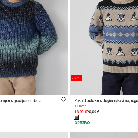
-36%
žemper s gradijentom boja
s.Oliver
18,99 €
29,99 €
ODRŽIVO