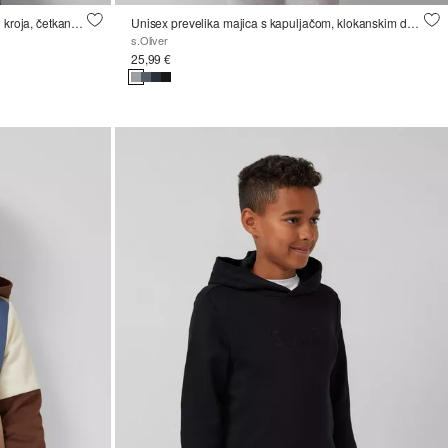
Majica s printom na leđima, regularnog kroja, četkana iznutra
Unisex prevelika majica s kapuljačom, klokanskim džepovima i natpisom
s.Oliver
25,99 €