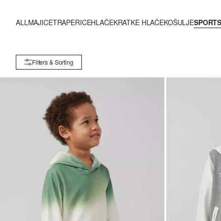
ALL
MAJICE
TRAPERICE
HLAČE
KRATKE HLAČE
KOŠULJE
SPORTS
Filters & Sorting