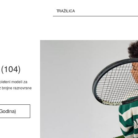
A
(104)
 pleteni modeli za
uz brojne raznovrsne
 Godina)