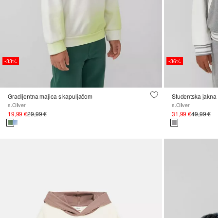
-33%
-36%
Gradijentna majica s kapuljačom
Studentska jakna 
s.Oliver
s.Oliver
19,99 €
29,99 €
31,99 €
49,99 €