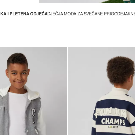
KA I PLETENA ODJEĆA
DJEČJA MODA ZA SVEČANE PRIGODE
JAKNE