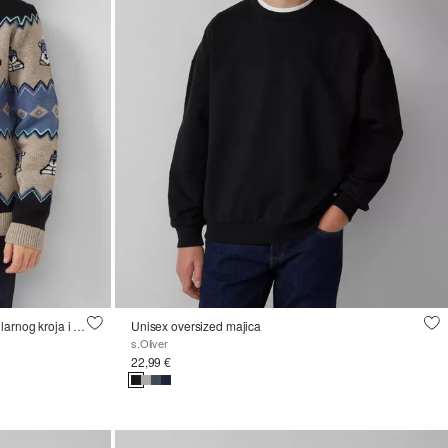
Žakard pulover s dugim rukavima, regularnog kroja i okruglim izrezom
Unisex oversized majica
s.Oliver
22,99 €