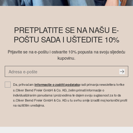
PRETPLATITE SE NA NAŠU E-
POŠTU SADA I UŠTEDITE 10%
Prijavite se na e-poštu i ostvarite 10% popusta na svoju sljedeću
kupovinu.
Da, prihvaćam
radi primanja newslettera tvrtke
informacije o zaštiti podataka
s.Oliver Bernd Freier GmbH & Co. KG, želim primati informacije o
individualiziranim ponudama i proizvodima te dajem svoju suglasnost za to da
s.Oliver Bernd Freier GmbH & Co. KG u tu svrhu smije izraditi moj korisnički profil
na različitim uređajima.