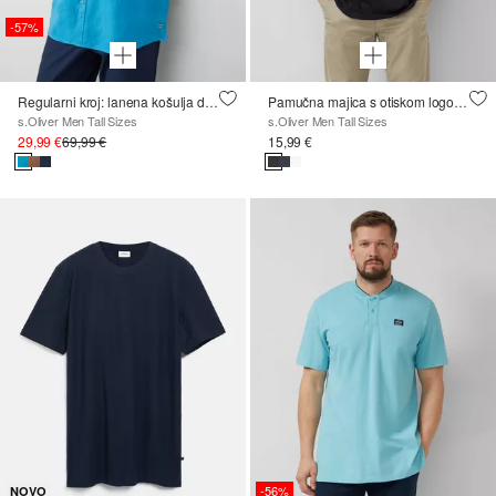
-57%
Regularni kroj: lanena košulja dugih rukava
Pamučna majica s otiskom logotipa i V-izrezom
s.Oliver Men Tall Sizes
s.Oliver Men Tall Sizes
29,99 €
69,99 €
15,99 €
-56%
NOVO