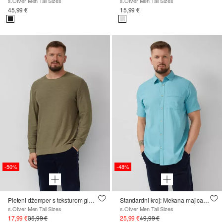
s.Oliver Men Tall Sizes
s.Oliver Men Tall Sizes
45,99 €
15,99 €
-50%
-48%
Pleteni džemper s teksturom glatke pređe i zaobljenim rubom
Standardni kroj: Mekana majica kratkih rukava s vezom
s.Oliver Men Tall Sizes
s.Oliver Men Tall Sizes
17,99 €
35,99 €
25,99 €
49,99 €