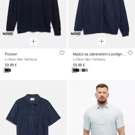
NOVO
NOVO
Pulover
Majica sa zatvaračem s podignutim ovratnikom i ušivenim džepovima
s.Oliver Men Tall Sizes
s.Oliver Men Tall Sizes
59,99 €
59,99 €