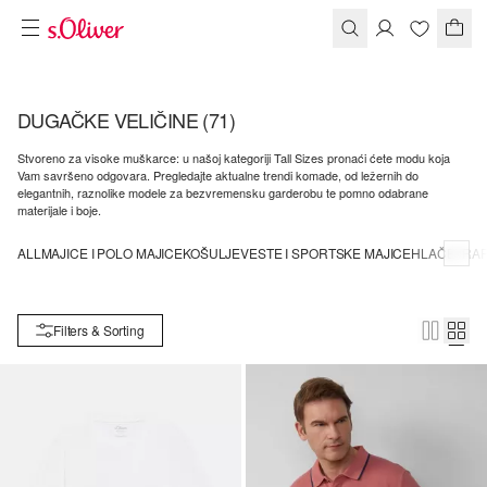
DUGAČKE VELIČINE
(71)
Stvoreno za visoke muškarce: u našoj kategoriji Tall Sizes pronaći ćete modu koja
Vam savršeno odgovara. Pregledajte aktualne trendi komade, od ležernih do
elegantnih, raznolike modele za bezvremensku garderobu te pomno odabrane
materijale i boje.
ALL
MAJICE I POLO MAJICE
KOŠULJE
VESTE I SPORTSKE MAJICE
HLAČE
TRA
Filters & Sorting