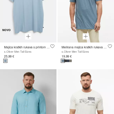
NOVO
Majica kratkih rukava s printom s prednje i stražnje strane
Melirana majica kratkih rukava s udjelom mekanog pamuka
s.Oliver Men Tall Sizes
s.Oliver Men Tall Sizes
25,99 €
19,99 €