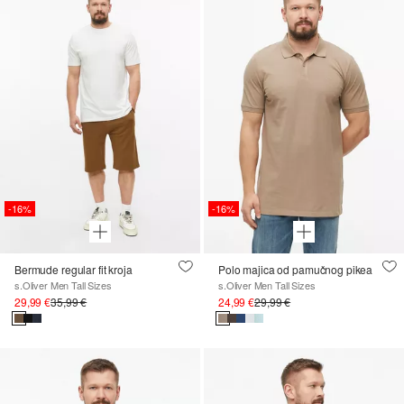
-16%
-16%
Bermude regular fit kroja
Polo majica od pamučnog pikea
s.Oliver Men Tall Sizes
s.Oliver Men Tall Sizes
29,99 €
35,99 €
24,99 €
29,99 €