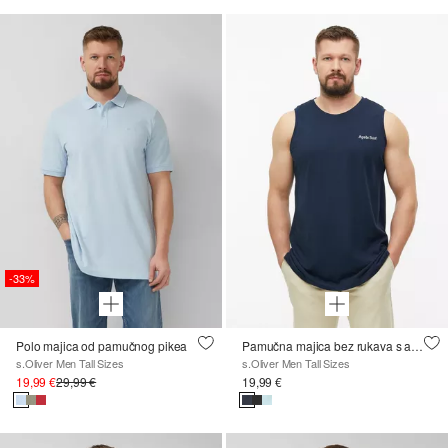
-33%
Polo majica od pamučnog pikea
Pamučna majica bez rukava s aplikacijom
s.Oliver Men Tall Sizes
s.Oliver Men Tall Sizes
19,99 €
29,99 €
19,99 €