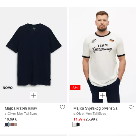
-53%
NOVO
Majica kratkih rukav
Majica Svjetskog prvenstva
s.Oliver Men Tall Sizes
s.Oliver Men Tall Sizes
19,99 €
11,99 €
25,99 €