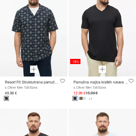
-18%
Resort Fit: Strukturirana pamučna košulja s printom po čitavoj površini
Pamučna majica kratkih rukava s logotipom i V-izrezom
s.Oliver Men Tall Sizes
s.Oliver Men Tall Sizes
49,99 €
12,99 €
15,99 €
+1