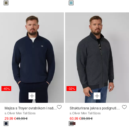
-40%
-32%
Majica s Troyer ovratnikom i našivkom logotipa
Strukturirana jakna s podignutim ovratnikom
s.Oliver Men Tall Sizes
s.Oliver Men Tall Sizes
29,99 €
49,99 €
60,99 €
89,99 €