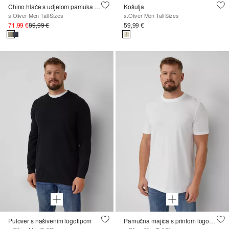
Chino hlače s udjelom pamuka i detaljem logotipa
Košulja
s.Oliver Men Tall Sizes
s.Oliver Men Tall Sizes
71,99 €
89,99 €
59,99 €
Pulover s našivenim logotipom
Pamučna majica s printom logotipa