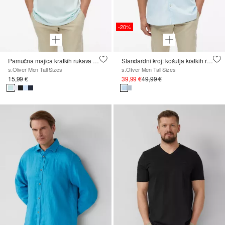
-20%
Pamučna majica kratkih rukava s logotipom
Standardni kroj: košulja kratkih rukava finog tkanja
s.Oliver Men Tall Sizes
s.Oliver Men Tall Sizes
15,99 €
39,99 €
49,99 €