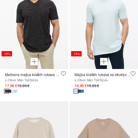
-10%
-15%
Melirana majica kratkih rukava s V-izrezom
Majica kratkih rukava sa strukturom efektnog prediva i logotipom
s.Oliver Men Tall Sizes
s.Oliver Men Tall Sizes
17,99 €
19,99 €
16,99 €
19,99 €