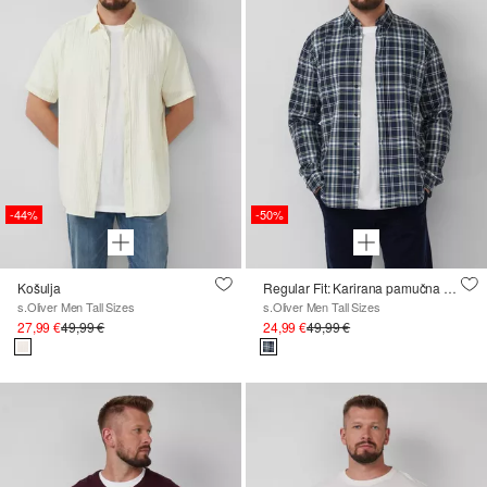
-44%
-50%
Košulja
Regular Fit: Karirana pamučna košulja s ovratnikom na kopčanje
s.Oliver Men Tall Sizes
s.Oliver Men Tall Sizes
27,99 €
49,99 €
24,99 €
49,99 €