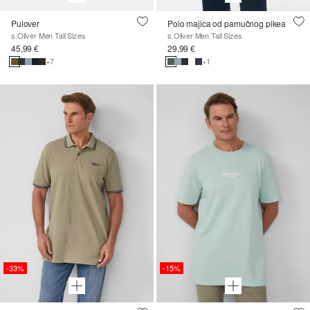
Pulover
Polo majica od pamučnog pikea
s.Oliver Men Tall Sizes
s.Oliver Men Tall Sizes
45,99 €
29,99 €
+7
+1
-33%
-15%