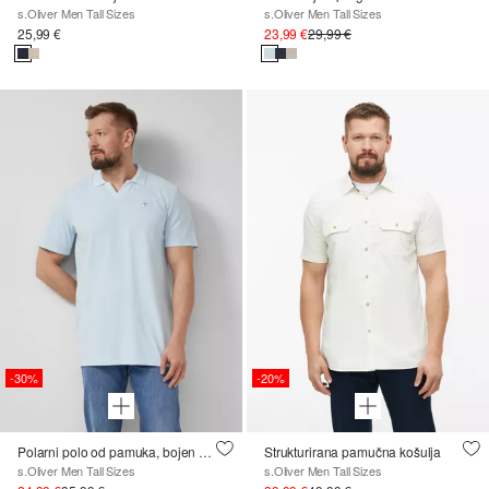
s.Oliver Men Tall Sizes
s.Oliver Men Tall Sizes
25,99 €
23,99 €
29,99 €
-30%
-20%
Polarni polo od pamuka, bojen u komadu
Strukturirana pamučna košulja
s.Oliver Men Tall Sizes
s.Oliver Men Tall Sizes