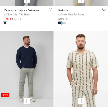
Pamučna majica s V-izrezom
Košulja
s.Oliver Men Tall Sizes
s.Oliver Men Tall Sizes
9,99 €
15,99 €
59,99 €
-20%