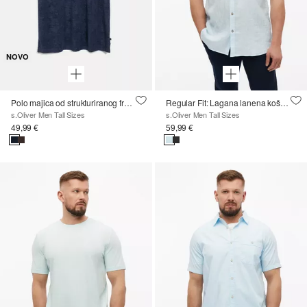
NOVO
Polo majica od strukturiranog frotira
Regular Fit: Lagana lanena košulja s kent-ovratnikom
s.Oliver Men Tall Sizes
s.Oliver Men Tall Sizes
49,99 €
59,99 €