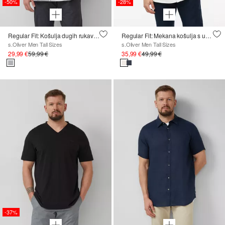
-50%
-28%
Regular Fit: Košulja dugih rukava s uzorkom i Kent ovratnikom
Regular Fit: Mekana košulja s udjelom pamuka i modala
s.Oliver Men Tall Sizes
s.Oliver Men Tall Sizes
29,99 €
59,99 €
35,99 €
49,99 €
-37%