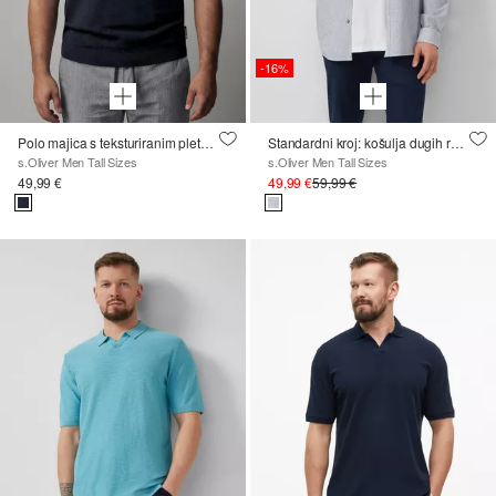
-16%
Polo majica s teksturiranim pletenjem
Standardni kroj: košulja dugih rukava od mješavine lana s prugama
s.Oliver Men Tall Sizes
s.Oliver Men Tall Sizes
49,99 €
49,99 €
59,99 €