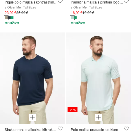
Piqué polo majica s kontrastnim detaljima i logotipom
Pamučna majica s printom logotipa
s.Oliver Men Tall Sizes
s.Oliver Men Tall Sizes
23,99 €
35,99 €
16,99 €
19,99 €
ODRŽIVO
ODRŽIVO
-20%
Strukturirana majica kratkih rukava s pasicom
Polo-majica prugaste strukture