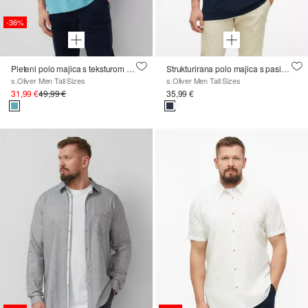
-36%
Pleteni polo majica s teksturom plamene pređe
Strukturirana polo majica s pasicama
s.Oliver Men Tall Sizes
s.Oliver Men Tall Sizes
31,99 €
49,99 €
35,99 €