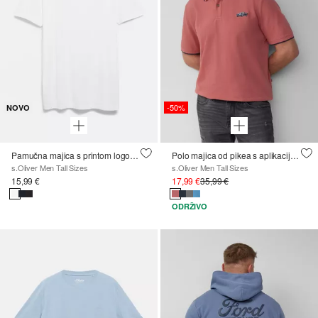
-50%
NOVO
Pamučna majica s printom logotipa
Polo majica od pikea s aplikacijom i Ford® printom
s.Oliver Men Tall Sizes
s.Oliver Men Tall Sizes
15,99 €
17,99 €
35,99 €
ODRŽIVO