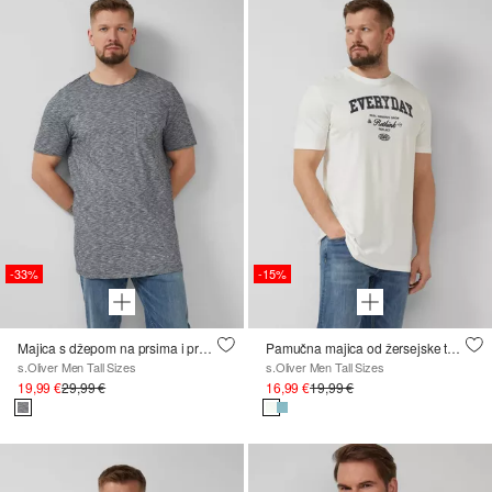
-33%
-15%
Majica s džepom na prsima i preklopljenim rubom
Pamučna majica od žersejske tkanine s prednjim printom
s.Oliver Men Tall Sizes
s.Oliver Men Tall Sizes
19,99 €
29,99 €
16,99 €
19,99 €