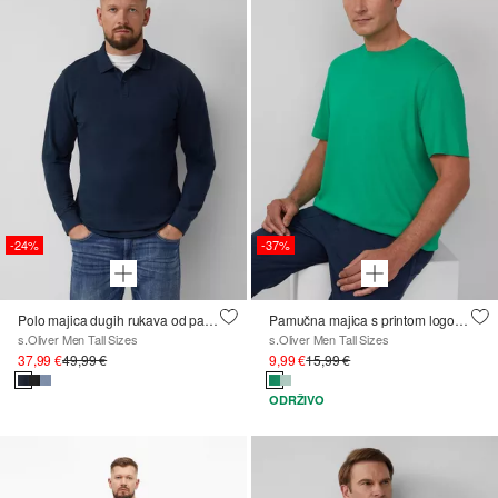
-24%
-37%
Polo majica dugih rukava od pamučnog pikea s manžetama
Pamučna majica s printom logotipa
s.Oliver Men Tall Sizes
s.Oliver Men Tall Sizes
37,99 €
49,99 €
9,99 €
15,99 €
ODRŽIVO