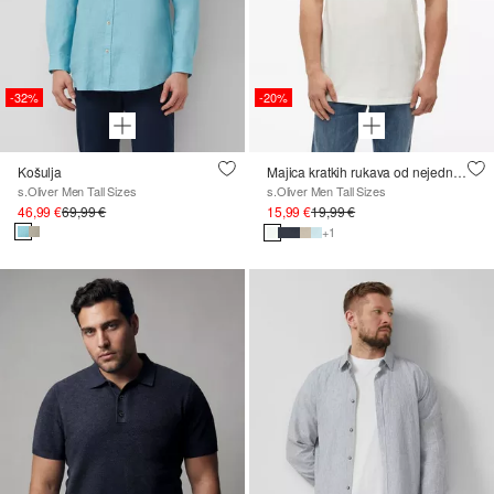
-32%
-20%
Košulja
Majica kratkih rukava od nejednolikog prediva s aplikacijom
s.Oliver Men Tall Sizes
s.Oliver Men Tall Sizes
46,99 €
69,99 €
15,99 €
19,99 €
+1