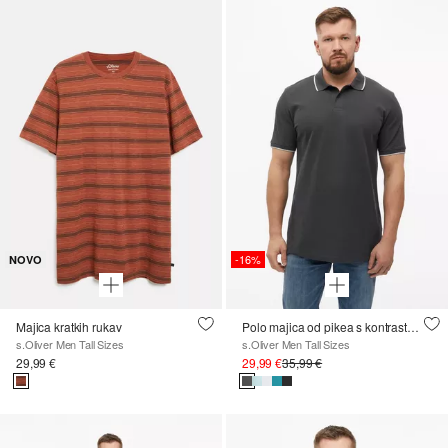
-16%
NOVO
Majica kratkih rukav
Polo majica od pikea s kontrastnim detaljima
s.Oliver Men Tall Sizes
s.Oliver Men Tall Sizes
29,99 €
29,99 €
35,99 €