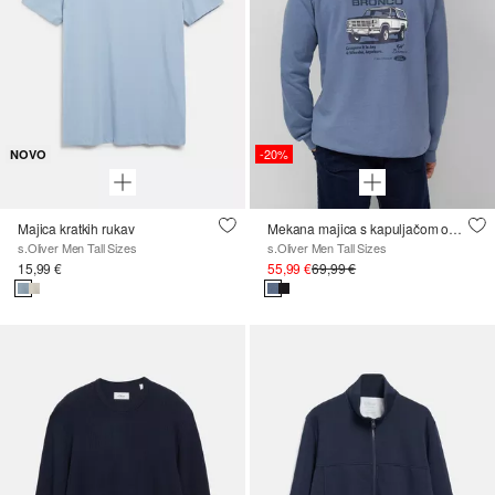
-20%
NOVO
Majica kratkih rukav
Mekana majica s kapuljačom opuštenog kroja s umjetničkim printom
s.Oliver Men Tall Sizes
s.Oliver Men Tall Sizes
15,99 €
55,99 €
69,99 €