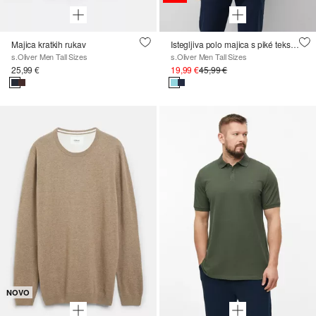
Majica kratkih rukav
Istegljiva polo majica s piké teksturom
s.Oliver Men Tall Sizes
s.Oliver Men Tall Sizes
25,99 €
19,99 €
45,99 €
NOVO