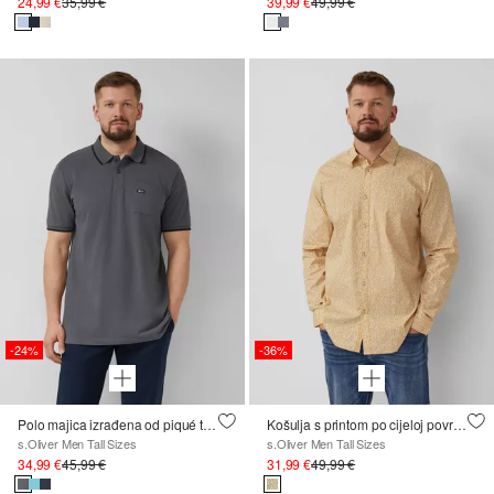
24,99 €
35,99 €
39,99 €
49,99 €
-24%
-36%
Polo majica izrađena od piqué tkanine s plamenastom teksturom
Košulja s printom po cijeloj površini
s.Oliver Men Tall Sizes
s.Oliver Men Tall Sizes
34,99 €
45,99 €
31,99 €
49,99 €