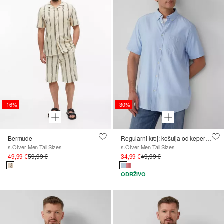
-16%
-30%
Bermude
Regularni kroj: košulja od kepera kratkih rukava s ovratnikom na kopčanje
s.Oliver Men Tall Sizes
s.Oliver Men Tall Sizes
49,99 €
59,99 €
34,99 €
49,99 €
ODRŽIVO