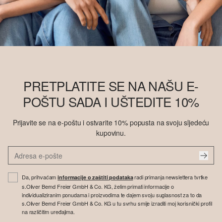
PRETPLATITE SE NA NAŠU E-
POŠTU SADA I UŠTEDITE 10%
Prijavite se na e-poštu i ostvarite 10% popusta na svoju sljedeću
kupovinu.
Da, prihvaćam
radi primanja newslettera tvrtke
informacije o zaštiti podataka
s.Oliver Bernd Freier GmbH & Co. KG, želim primati informacije o
individualiziranim ponudama i proizvodima te dajem svoju suglasnost za to da
s.Oliver Bernd Freier GmbH & Co. KG u tu svrhu smije izraditi moj korisnički profil
na različitim uređajima.