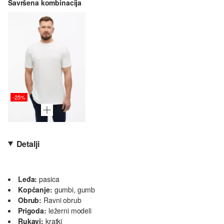
Savršena kombinacija
-25%
Detalji
Leđa:
pasica
Kopčanje:
gumbi, gumb
Obrub:
Ravni obrub
Prigoda:
ležerni modeli
Rukavi:
kratki