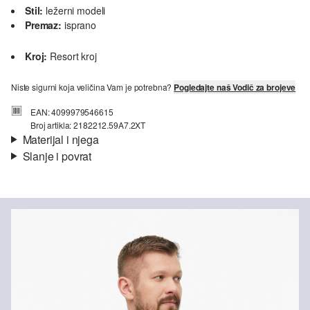
Stil:
ležerni modeli
Premaz:
isprano
Kroj:
Resort kroj
Niste sigurni koja veličina Vam je potrebna?
Pogledajte naš Vodič za brojeve
EAN: 4099979546615
Broj artikla: 2182212.59A7.2XT
Materijal i njega
Slanje i povrat
Svojstvo:
mekano
Informacije o dostavi
Materijal:
Pamuk
Vaša će narudžba biti poslana u roku od 4-8 radna dana putem
Hrvatska pošta-a. Standardna dostava košta 4,95 €.
Nije prikladno za izbjeljivanje sredstvom na bazi klora
Nije prikladno za sušilicu
Ne glačati vrućim glačalom
Povrat