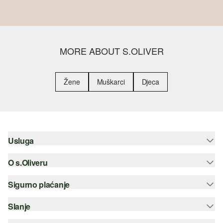
MORE ABOUT S.OLIVER
Žene
Muškarci
Djeca
Usluga
O s.Oliveru
Pomoć i česta pitanja
Savjetovanje o veličinama
Sigurno plaćanje
Newsletter
Povrat
s.Oliver Group
Slanje
Kreditna kartica
Odjeća
Posao