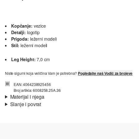
Kopčanje:
vezice
Detalji:
logotip
Prigoda:
ležerni modeli
Stil:
ležerni modeli
Leg Height:
7,0 cm
Niste sigurni koja veličina Vam je potrebna?
Pogledajte naš Vodič za brojeve
EAN: 4064238925456
Broj artikla: 6008258.25A.36
Materijal i njega
Slanje i povrat
Svojstvo:
kvalitetno
Informacije o dostavi
Podstava:
lagana podstava, tekstilna podstava
Uložak:
tekstil
Jedini:
guma