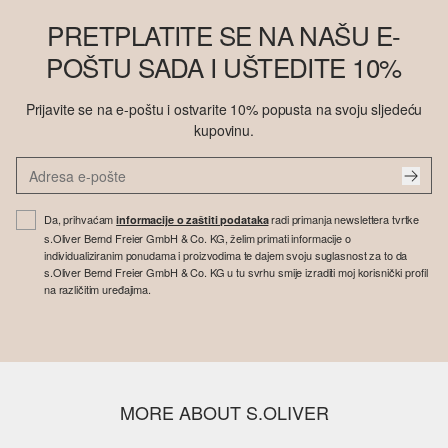
PRETPLATITE SE NA NAŠU E-
POŠTU SADA I UŠTEDITE 10%
Prijavite se na e-poštu i ostvarite 10% popusta na svoju sljedeću
kupovinu.
Da, prihvaćam
radi primanja newslettera tvrtke
informacije o zaštiti podataka
s.Oliver Bernd Freier GmbH & Co. KG, želim primati informacije o
individualiziranim ponudama i proizvodima te dajem svoju suglasnost za to da
s.Oliver Bernd Freier GmbH & Co. KG u tu svrhu smije izraditi moj korisnički profil
na različitim uređajima.
MORE ABOUT S.OLIVER