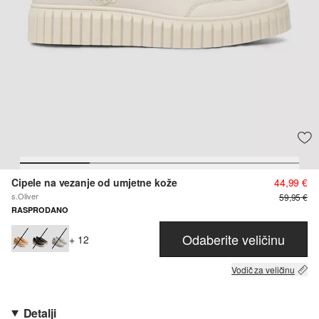
Cipele na vezanje od umjetne kože
44,99 €
s.Oliver
59,95 €
RASPRODANO
Odaberite veličinu
+ 12
Vodič za veličinu
Detalji