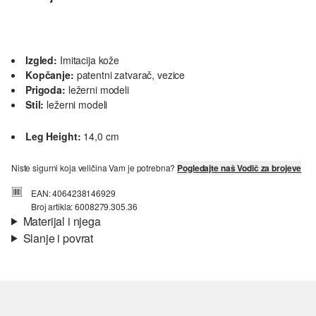
Izgled:
Imitacija kože
Kopčanje:
patentni zatvarač, vezice
Prigoda:
ležerni modeli
Stil:
ležerni modeli
Leg Height:
14,0 cm
Niste sigurni koja veličina Vam je potrebna?
Pogledajte naš Vodič za brojeve
EAN: 4064238146929
Broj artikla: 6008279.305.36
Materijal i njega
Slanje i povrat
Svojstvo:
čvrsto
Informacije o dostavi
Podstava:
tekstilna podstava
Jedini:
profilirani
Materijal:
sintetika, tekstil