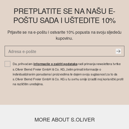
PRETPLATITE SE NA NAŠU E-
POŠTU SADA I UŠTEDITE 10%
Prijavite se na e-poštu i ostvarite 10% popusta na svoju sljedeću
kupovinu.
Da, prihvaćam
radi primanja newslettera tvrtke
informacije o zaštiti podataka
s.Oliver Bernd Freier GmbH & Co. KG, želim primati informacije o
individualiziranim ponudama i proizvodima te dajem svoju suglasnost za to da
s.Oliver Bernd Freier GmbH & Co. KG u tu svrhu smije izraditi moj korisnički profil
na različitim uređajima.
MORE ABOUT S.OLIVER