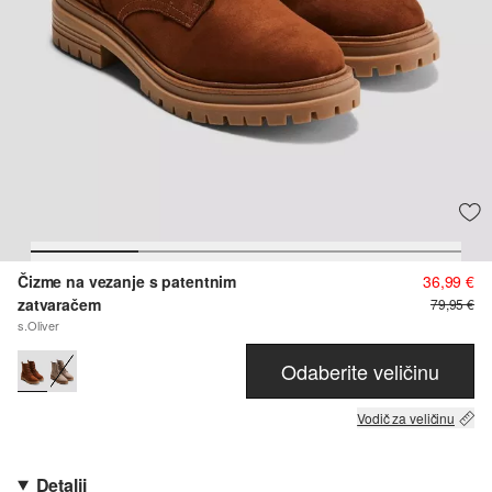
Čizme na vezanje s patentnim
36,99 €
zatvaračem
79,95 €
s.Oliver
Odaberite veličinu
Vodič za veličinu
Detalji