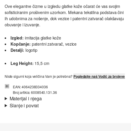
Ove elegantne čizme u izgledu glatke kože očarat će vas svojim
sofisticiranim prošivenim uzorkom. Mekana tekstilna podstava čini
ih udobnima za nošenje, dok vezice i patentni zatvarač olakšavaju
obuvanje i izuvanje.
Izgled:
imitacija glatke kože
Kopčanje:
patentni zatvarač, vezice
Detalji:
logotip
Leg Height:
15,5 cm
Niste sigurni koja veličina Vam je potrebna?
Pogledajte naš Vodič za brojeve
EAN: 4064238334036
Broj artikla: 6008540.131.36
Materijal i njega
Slanje i povrat
Svojstvo:
glatko, prošiveno
Informacije o dostavi
Podstava:
tekstilna podstava
Uložak:
podstavljene, tekstil
Jedini:
guma, Platforma-potplat