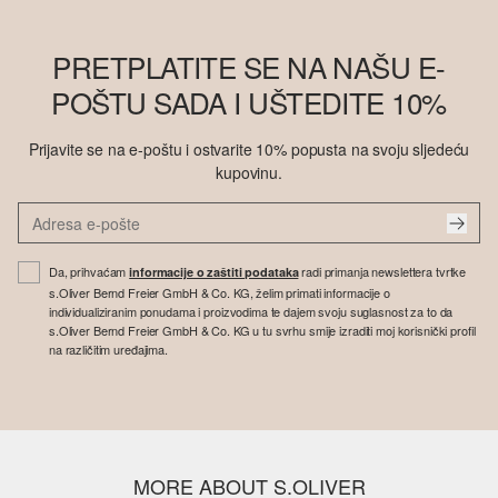
PRETPLATITE SE NA NAŠU E-
POŠTU SADA I UŠTEDITE 10%
Prijavite se na e-poštu i ostvarite 10% popusta na svoju sljedeću
kupovinu.
Da, prihvaćam
radi primanja newslettera tvrtke
informacije o zaštiti podataka
s.Oliver Bernd Freier GmbH & Co. KG, želim primati informacije o
individualiziranim ponudama i proizvodima te dajem svoju suglasnost za to da
s.Oliver Bernd Freier GmbH & Co. KG u tu svrhu smije izraditi moj korisnički profil
na različitim uređajima.
MORE ABOUT S.OLIVER