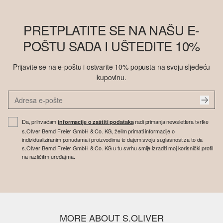
PRETPLATITE SE NA NAŠU E-
POŠTU SADA I UŠTEDITE 10%
Prijavite se na e-poštu i ostvarite 10% popusta na svoju sljedeću
kupovinu.
Da, prihvaćam
radi primanja newslettera tvrtke
informacije o zaštiti podataka
s.Oliver Bernd Freier GmbH & Co. KG, želim primati informacije o
individualiziranim ponudama i proizvodima te dajem svoju suglasnost za to da
s.Oliver Bernd Freier GmbH & Co. KG u tu svrhu smije izraditi moj korisnički profil
na različitim uređajima.
MORE ABOUT S.OLIVER