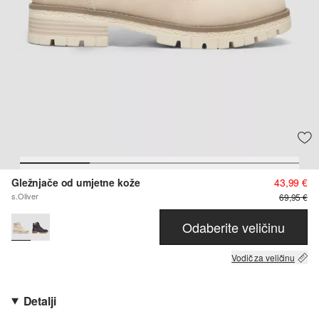
Gležnjače od umjetne kože
43,99 €
s.Oliver
69,95 €
Odaberite veličinu
Vodič za veličinu
Detalji