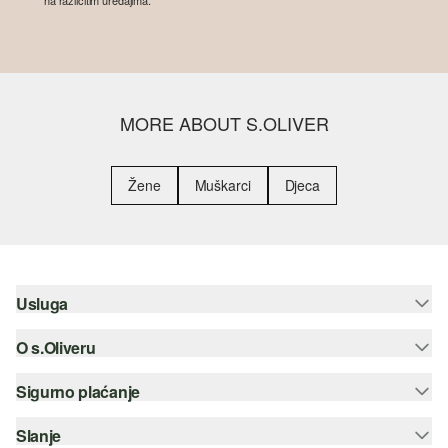
na različitim uređajima.
MORE ABOUT S.OLIVER
Žene
Muškarci
Djeca
Usluga
O s.Oliveru
Pomoć i česta pitanja
Savjetovanje o veličinama
Sigurno plaćanje
Newsletter
Povrat
s.Oliver Group
Slanje
Kreditna kartica