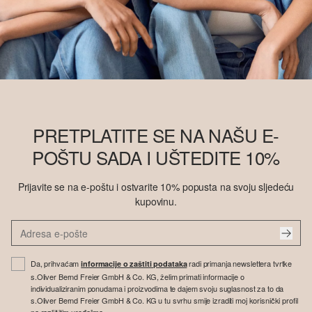
PRETPLATITE SE NA NAŠU E-
POŠTU SADA I UŠTEDITE 10%
Prijavite se na e-poštu i ostvarite 10% popusta na svoju sljedeću
kupovinu.
Da, prihvaćam
radi primanja newslettera tvrtke
informacije o zaštiti podataka
s.Oliver Bernd Freier GmbH & Co. KG, želim primati informacije o
individualiziranim ponudama i proizvodima te dajem svoju suglasnost za to da
s.Oliver Bernd Freier GmbH & Co. KG u tu svrhu smije izraditi moj korisnički profil