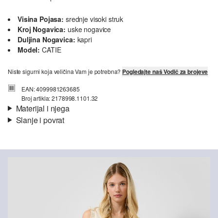
Visina Pojasa:
srednje visoki struk
Kroj Nogavica:
uske nogavice
Duljina Nogavica:
kapri
Model:
CATIE
Niste sigurni koja veličina Vam je potrebna?
Pogledajte naš Vodič za brojeve
EAN: 4099981263685
Broj artikla: 2178998.1101.32
Materijal i njega
Slanje i povrat
Materijal:
Traper
Informacije o dostavi
Svojstvo:
rastezljivo
Materijal:
mješavina pamuka
Vaša će narudžba biti poslana u roku od 4-8 radna dana putem
Hrvatska pošta-a. Standardna dostava košta 4,95 €.