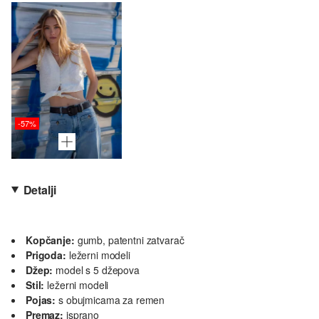
-57%
Detalji
Kopčanje:
gumb, patentni zatvarač
Prigoda:
ležerni modeli
Džep:
model s 5 džepova
Stil:
ležerni modeli
Pojas:
s obujmicama za remen
Premaz:
isprano