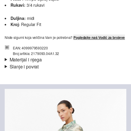
Rukavi:
3/4 rukavi
Duljina:
midi
Kroj:
Regular Fit
Niste sigurni koja veličina Vam je potrebna?
Pogledajte naš Vodič za brojeve
EAN: 4099979593220
Broj artikla: 2179093.04A1.32
Materijal i njega
Slanje i povrat
Podstava:
Viskoza
Informacije o dostavi
Materijal:
mješavina viskoze
Vaša će narudžba biti poslana u roku od 4-8 radna dana putem
Hrvatska pošta-a. Standardna dostava košta 4,95 €.
Nije prikladno za izbjeljivanje sredstvom na bazi klora
Nije prikladno za sušilicu
Povrat