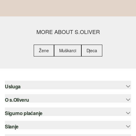
MORE ABOUT S.OLIVER
Žene
Muškarci
Djeca
Usluga
O s.Oliveru
Pomoć i česta pitanja
Savjetovanje o veličinama
Sigurno plaćanje
Newsletter
Povrat
s.Oliver Group
Slanje
Kreditna kartica
Odjeća
Posao