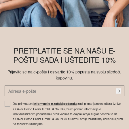
PRETPLATITE SE NA NAŠU E-
POŠTU SADA I UŠTEDITE 10%
Prijavite se na e-poštu i ostvarite 10% popusta na svoju sljedeću
kupovinu.
Da, prihvaćam
radi primanja newslettera tvrtke
informacije o zaštiti podataka
s.Oliver Bernd Freier GmbH & Co. KG, želim primati informacije o
individualiziranim ponudama i proizvodima te dajem svoju suglasnost za to da
s.Oliver Bernd Freier GmbH & Co. KG u tu svrhu smije izraditi moj korisnički profil
na različitim uređajima.