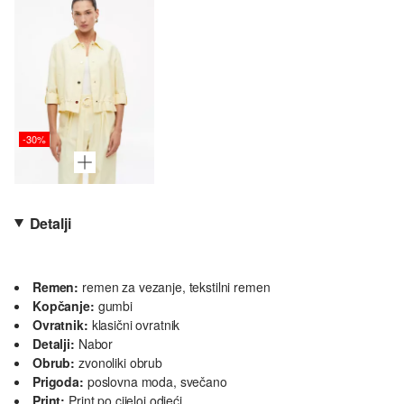
-30%
Detalji
Remen:
remen za vezanje, tekstilni remen
Kopčanje:
gumbi
Ovratnik:
klasični ovratnik
Detalji:
Nabor
Obrub:
zvonoliki obrub
Prigoda:
poslovna moda, svečano
Print:
Print po cijeloj odjeći