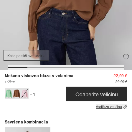
Kako postići ovaj look
Mekana viskozna bluza s volanima
22,99 €
s.Oliver
39,99 €
Odaberite veličinu
+ 1
Vodič za veličinu
Savršena kombinacija