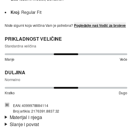
Kroj:
Regular Fit
Niste sigurni koja veličina Vam je potrebna?
Pogledajte naš Vodič za brojeve
PRIKLADNOST VELIČINE
Standardna veličina
Manje
Veće
DULJINA
Normalno
Kratko
Dugo
EAN: 4099978884114
Broj artikla: 2176391.8837.32
Materijal i njega
Slanje i povrat
Svojstvo:
mekano
Informacije o dostavi