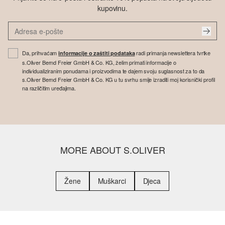
kupovinu.
Da, prihvaćam
radi primanja newslettera tvrtke
informacije o zaštiti podataka
s.Oliver Bernd Freier GmbH & Co. KG, želim primati informacije o
individualiziranim ponudama i proizvodima te dajem svoju suglasnost za to da
s.Oliver Bernd Freier GmbH & Co. KG u tu svrhu smije izraditi moj korisnički profil
na različitim uređajima.
MORE ABOUT S.OLIVER
Žene
Muškarci
Djeca