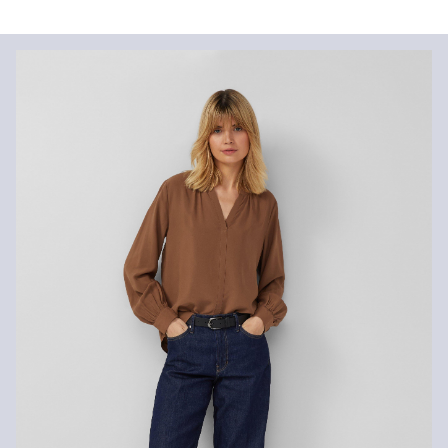
Vaša će narudžba biti poslana u roku od 4-8 radna dana putem
Hrvatska pošta-a. Standardna dostava košta 4,95 €.
Nije prikladno za izbjeljivanje sredstvom na bazi klora
Nije prikladno za sušilicu
Nježno pranje 30°
Povrat
Ne glačati vrućim glačalom
Nije prikladno za kemijsko čišćenje
Svoje artikle nam možete besplatno vratiti u roku od 14 dana.