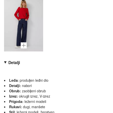
Detalji
Leđa:
produljen leđni dio
Detalji:
nabori
Obrub:
zaobljeni obrub
Izrez:
okrugli izrez, V-izrez
Prigoda:
ležerni modeli
Rukavi:
dugi, manšete
Stil:
ležerni modeli, ženstven