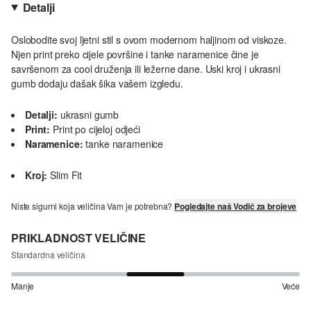
Detalji
Oslobodite svoj ljetni stil s ovom modernom haljinom od viskoze.
Njen print preko cijele površine i tanke naramenice čine je
savršenom za cool druženja ili ležerne dane. Uski kroj i ukrasni
gumb dodaju dašak šika vašem izgledu.
Detalji:
ukrasni gumb
Print:
Print po cijeloj odjeći
Naramenice:
tanke naramenice
Kroj:
Slim Fit
Niste sigurni koja veličina Vam je potrebna?
Pogledajte naš Vodič za brojeve
PRIKLADNOST VELIČINE
Standardna veličina
Manje
Veće