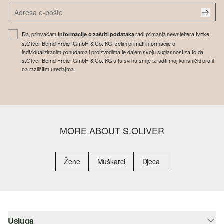
Da, prihvaćam
radi primanja newslettera tvrtke
informacije o zaštiti podataka
s.Oliver Bernd Freier GmbH & Co. KG, želim primati informacije o
individualiziranim ponudama i proizvodima te dajem svoju suglasnost za to da
s.Oliver Bernd Freier GmbH & Co. KG u tu svrhu smije izraditi moj korisnički profil
na različitim uređajima.
MORE ABOUT S.OLIVER
Žene
Muškarci
Djeca
Usluga