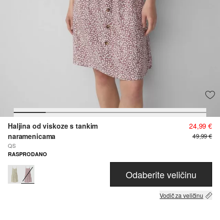
Haljina od viskoze s tankim
24,99 €
naramenicama
49,99 €
QS
RASPRODANO
Odaberite veličinu
Vodič za veličinu