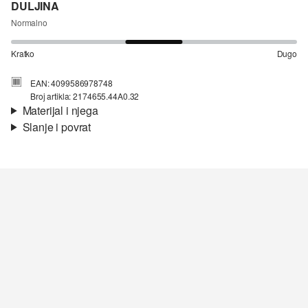
DULJINA
Normalno
Kratko
Dugo
EAN: 4099586978748
Broj artikla: 2174655.44A0.32
Materijal i njega
Slanje i povrat
Materijal:
tkanina
Informacije o dostavi
Materijal:
Viskoza
Vaša će narudžba biti poslana u roku od 4-8 radna dana putem
Hrvatska pošta-a. Standardna dostava košta 4,95 €.
Nije prikladno za izbjeljivanje sredstvom na bazi klora
Nije prikladno za sušilicu
Povrat
Nježno pranje 30°
Ne glačati vrućim glačalom