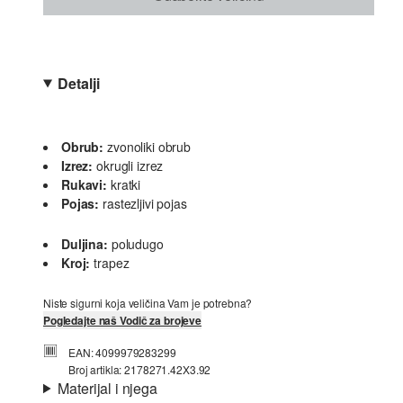
Detalji
Obrub:
zvonoliki obrub
Izrez:
okrugli izrez
Rukavi:
kratki
Pojas:
rastezljivi pojas
Duljina:
poludugo
Kroj:
trapez
Niste sigurni koja veličina Vam je potrebna?
Pogledajte naš Vodič za brojeve
EAN: 4099979283299
Broj artikla: 2178271.42X3.92
Materijal i njega