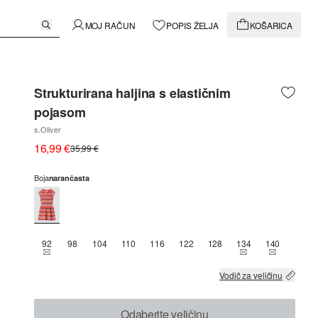
MOJ RAČUN
POPIS ŽELJA
KOŠARICA
Strukturirana haljina s elastičnim
pojasom
s.Oliver
16,99 €
35,99 €
Boja
narančasta
92
98
104
110
116
122
128
134
140
THIS SIZE IS CURRENTLY OUT OF STOCK
THIS SIZE IS CU
THIS SIZE
Vodič za veličinu
Odaberite veličinu