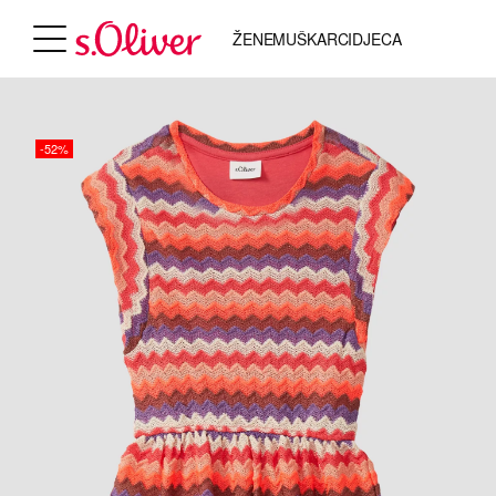
ŽENE
MUŠKARCI
DJECA
-52%