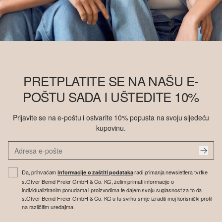
PRETPLATITE SE NA NAŠU E-
POŠTU SADA I UŠTEDITE 10%
Prijavite se na e-poštu i ostvarite 10% popusta na svoju sljedeću
kupovinu.
Da, prihvaćam
radi primanja newslettera tvrtke
informacije o zaštiti podataka
s.Oliver Bernd Freier GmbH & Co. KG, želim primati informacije o
individualiziranim ponudama i proizvodima te dajem svoju suglasnost za to da
s.Oliver Bernd Freier GmbH & Co. KG u tu svrhu smije izraditi moj korisnički profil
na različitim uređajima.