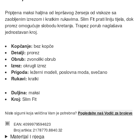
Pripijena maksi haljina od lepršavog žerseja od viskoze sa
zaobljenim izrezom i kratkim rukavima. Slim Fit prati liniju tijela, dok
prorez omogućuje slobodu kretanja. Trapez porub naglašava
jednostavan kroj.
Kopčanje:
bez kopče
Detalji:
prorez
Obrub:
zvonoliki obrub
Izrez:
okrugli izrez
Prigoda:
ležerni modeli, poslovna moda, svečano
Rukavi:
kratki
Duljina:
maksi
Kroj:
Slim Fit
Niste sigurni koja veličina Vam je potrebna?
Pogledajte naš Vodič za brojeve
EAN: 4099979594623
Broj artikla: 2178770.8840.32
Materijal i njega