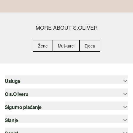
MORE ABOUT S.OLIVER
Žene
Muškarci
Djeca
Usluga
O s.Oliveru
Pomoć i česta pitanja
Savjetovanje o veličinama
Sigurno plaćanje
Newsletter
Povrat
s.Oliver Group
Slanje
Kreditna kartica
Odjeća
Posao
PayPal
Hrvatska pošta