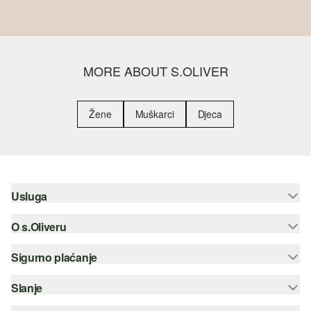
MORE ABOUT S.OLIVER
Žene
Muškarci
Djeca
Usluga
O s.Oliveru
Pomoć i česta pitanja
Savjetovanje o veličinama
Sigurno plaćanje
Newsletter
Povrat
s.Oliver Group
Slanje
Kreditna kartica
Odjeća
Posao