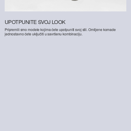
UPOTPUNITE SVOJ LOOK
Pripremili smo modele kojima ćete upotpuniti svoj stil. Omiljene komade
jednostavno ćete uključiti u savršenu kombinaciju.
-25%
Detroit: Bermudke u ležernom kroju, izrađene od mješavine lana
Kožne tenisice s vezicama