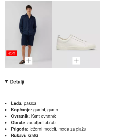
-25%
Detalji
Leđa:
pasica
Kopčanje:
gumbi, gumb
Ovratnik:
Kent ovratnik
Obrub:
zaobljeni obrub
Prigoda:
ležerni modeli, moda za plažu
Rukavi:
kratki