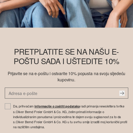
PRETPLATITE SE NA NAŠU E-
POŠTU SADA I UŠTEDITE 10%
Prijavite se na e-poštu i ostvarite 10% popusta na svoju sljedeću
kupovinu.
Da, prihvaćam
radi primanja newslettera tvrtke
informacije o zaštiti podataka
s.Oliver Bernd Freier GmbH & Co. KG, želim primati informacije o
individualiziranim ponudama i proizvodima te dajem svoju suglasnost za to da
s.Oliver Bernd Freier GmbH & Co. KG u tu svrhu smije izraditi moj korisnički profil
na različitim uređajima.