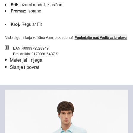
Stil:
ležerni modeli, klasičan
Premaz:
isprano
Kroj:
Regular Fit
Niste sigurni koja veličina Vam je potrebna?
Pogledajte naš Vodič za brojeve
EAN: 4099979528949
Broj artikla: 2179091.6437.S
Materijal i njega
Slanje i povrat
Materijal:
tkanina
Informacije o dostavi
Svojstvo:
lagano, kvalitetno
Materijal:
Lan
Vaša će narudžba biti poslana u roku od 4-8 radna dana putem
Hrvatska pošta-a. Standardna dostava košta 4,95 €.
Nije prikladno za izbjeljivanje sredstvom na bazi klora
Povrat