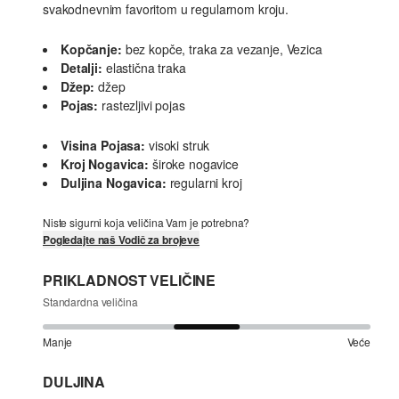
svakodnevnim favoritom u regularnom kroju.
Kopčanje:
bez kopče, traka za vezanje, Vezica
Detalji:
elastična traka
Džep:
džep
Pojas:
rastezljivi pojas
Visina Pojasa:
visoki struk
Kroj Nogavica:
široke nogavice
Duljina Nogavica:
regularni kroj
Niste sigurni koja veličina Vam je potrebna?
Pogledajte naš Vodič za brojeve
PRIKLADNOST VELIČINE
Standardna veličina
Manje
Veće
DULJINA