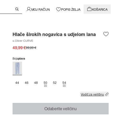
MOJ RAČUN
POPIS ŽELJA
KOŠARICA
Hlače širokih nogavica s udjelom lana
s.Oliver CURVE
49,99 €
99,99 €
Boja
plava
44
46
48
50
52
54
THIS SIZE IS CURRENTLY OUT OF STOCK
THIS SIZE IS CURRENTLY OUT OF 
Vodič za veličinu
Odaberite veličinu