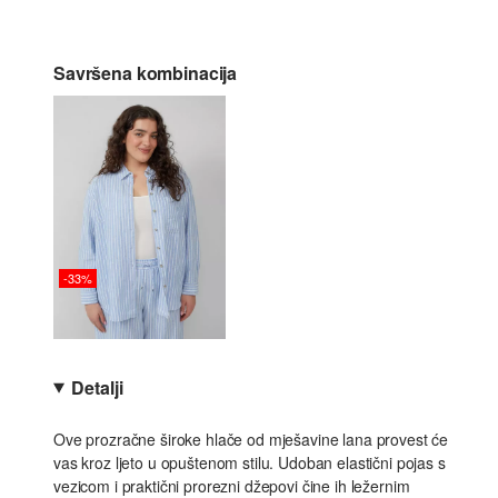
Savršena kombinacija
-33%
Detalji
Ove prozračne široke hlače od mješavine lana provest će
vas kroz ljeto u opuštenom stilu. Udoban elastični pojas s
vezicom i praktični prorezni džepovi čine ih ležernim