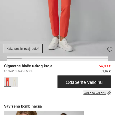
Kako postići ovaj look
Cigaretne hlače uskog kroja
54,99 €
s.Oliver BLACK LABEL
89,99 €
Odaberite veličinu
Vodič za veličinu
Savršena kombinacija