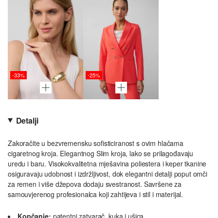
-33%
-25%
Detalji
Zakoračite u bezvremensku sofisticiranost s ovim hlačama
cigaretnog kroja. Elegantnog Slim kroja, lako se prilagođavaju
uredu i baru. Visokokvalitetna mješavina poliestera i keper tkanine
osiguravaju udobnost i izdržljivost, dok elegantni detalji poput omči
za remen i više džepova dodaju svestranost. Savršene za
samouvjerenog profesionalca koji zahtijeva i stil i materijal.
Kopčanje:
patentni zatvarač, kuka i ušica