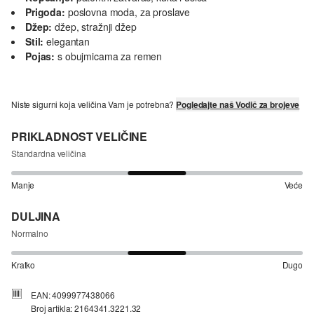
Prigoda:
poslovna moda, za proslave
Džep:
džep, stražnji džep
Stil:
elegantan
Pojas:
s obujmicama za remen
Niste sigurni koja veličina Vam je potrebna?
Pogledajte naš Vodič za brojeve
PRIKLADNOST VELIČINE
Standardna veličina
Manje
Veće
DULJINA
Normalno
Kratko
Dugo
EAN: 4099977438066
Broj artikla: 2164341.3221.32