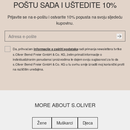
POŠTU SADA I UŠTEDITE 10%
Prijavite se na e-poštu i ostvarite 10% popusta na svoju sljedeću
kupovinu.
Da, prihvaćam
radi primanja newslettera tvrtke
informacije o zaštiti podataka
s.Oliver Bernd Freier GmbH & Co. KG, želim primati informacije o
individualiziranim ponudama i proizvodima te dajem svoju suglasnost za to da
s.Oliver Bernd Freier GmbH & Co. KG u tu svrhu smije izraditi moj korisnički profil
na različitim uređajima.
MORE ABOUT S.OLIVER
Žene
Muškarci
Djeca