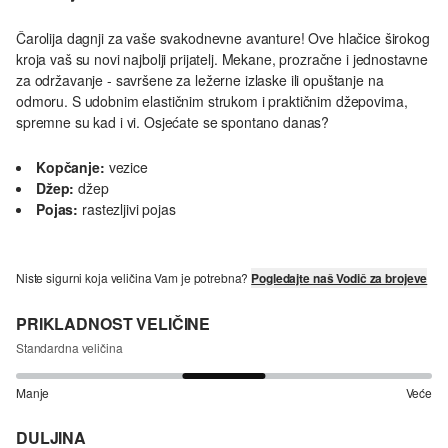
Čarolija dagnji za vaše svakodnevne avanture! Ove hlačice širokog
kroja vaš su novi najbolji prijatelj. Mekane, prozračne i jednostavne
za održavanje - savršene za ležerne izlaske ili opuštanje na
odmoru. S udobnim elastičnim strukom i praktičnim džepovima,
spremne su kad i vi. Osjećate se spontano danas?
Kopčanje:
vezice
Džep:
džep
Pojas:
rastezljivi pojas
Niste sigurni koja veličina Vam je potrebna?
Pogledajte naš Vodič za brojeve
PRIKLADNOST VELIČINE
Standardna veličina
Manje
Veće
DULJINA