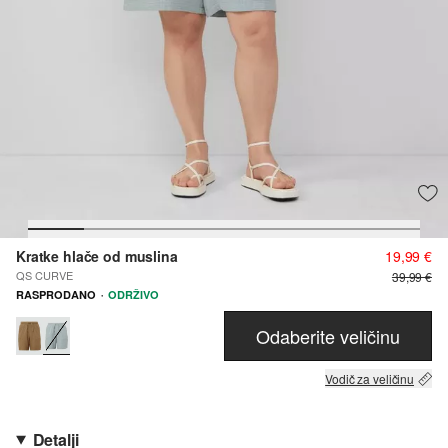
Kratke hlače od muslina
19,99 €
QS CURVE
39,99 €
·
RASPRODANO
ODRŽIVO
Odaberite veličinu
Vodič za veličinu
Detalji