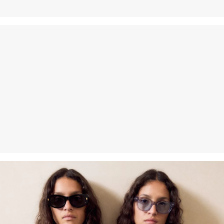
Vlakna s certifikatom održivosti
U području vlakana iz certificiranog održivog uzgoja zalažemo se
za prirodna vlakna iz obnovljivih izvora. Naše sirovine uzgajaju se
na način kojim se štede resursi.
Podržavamo Better Cotton: Kad se odlučite za naše pamučne
proizvode, podržavate našu investiciju u misiju „Better Cotton”,
pridonosite opstanku i dobrobiti poljoprivrednih zajednica, a
istovremeno štitite i oporavljate okoliš. Better Cotton pruža podršku
poljoprivrednim zajednicama u društvenom, ekološkom i
ekonomskom pogledu tako što ih osposobljava za održivije metode
uzgoja. Ovaj proizvod proizvodi se preko sustava masene bilance i
stoga možda ne sadrži Better Cotton.Više informacija o tome
pronaći ćete na
soliver-group.com