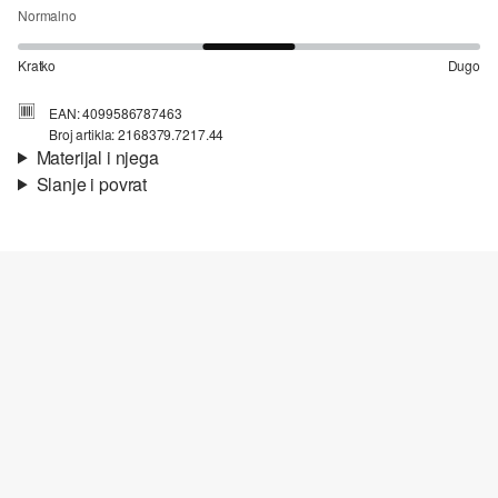
Normalno
Kratko
Dugo
EAN: 4099586787463
Broj artikla: 2168379.7217.44
Materijal i njega
Slanje i povrat
Svojstvo:
mekano, jednostavno održavanje
Informacije o dostavi
Vaša će narudžba biti poslana u roku od 4-8 radna dana putem
Hrvatska pošta-a. Standardna dostava košta 4,95 €.
Nije prikladno za izbjeljivanje sredstvom na bazi klora
Nije prikladno za sušilicu
Nježno pranje 30°
Povrat
Ne glačati vrućim glačalom
Nije prikladno za kemijsko čišćenje
Svoje artikle nam možete besplatno vratiti u roku od 14 dana.