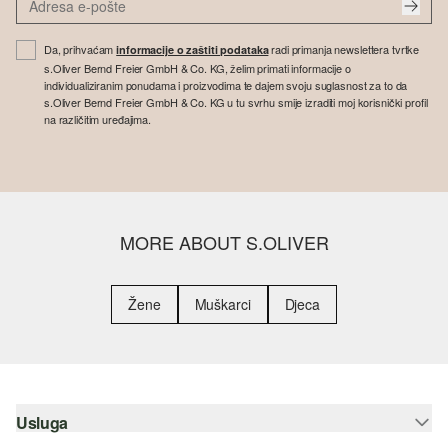
Da, prihvaćam
radi primanja newslettera tvrtke
informacije o zaštiti podataka
s.Oliver Bernd Freier GmbH & Co. KG, želim primati informacije o
individualiziranim ponudama i proizvodima te dajem svoju suglasnost za to da
s.Oliver Bernd Freier GmbH & Co. KG u tu svrhu smije izraditi moj korisnički profil
na različitim uređajima.
MORE ABOUT S.OLIVER
Žene
Muškarci
Djeca
Usluga