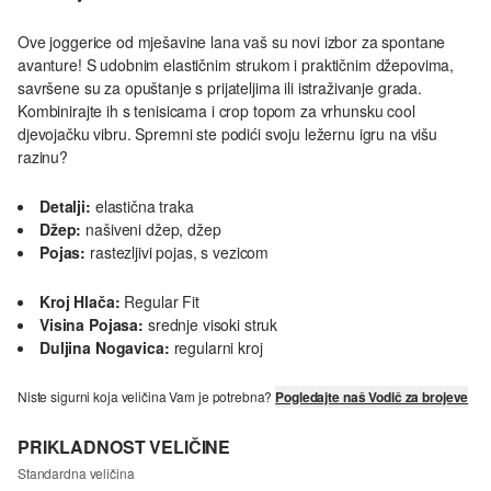
Ove joggerice od mješavine lana vaš su novi izbor za spontane
avanture! S udobnim elastičnim strukom i praktičnim džepovima,
savršene su za opuštanje s prijateljima ili istraživanje grada.
Kombinirajte ih s tenisicama i crop topom za vrhunsku cool
djevojačku vibru. Spremni ste podići svoju ležernu igru na višu
razinu?
Detalji:
elastična traka
Džep:
našiveni džep, džep
Pojas:
rastezljivi pojas, s vezicom
Kroj Hlača:
Regular Fit
Visina Pojasa:
srednje visoki struk
Duljina Nogavica:
regularni kroj
Niste sigurni koja veličina Vam je potrebna?
Pogledajte naš Vodič za brojeve
PRIKLADNOST VELIČINE
Standardna veličina