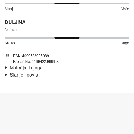
Manje
Veće
DULJINA
Normalno
Kratko
Dugo
EAN: 4099586905089
Broj artikla: 2169422.9999.S
Materijal i njega
Slanje i povrat
Materijal:
mješavina pamuka, mješavina lana
Informacije o dostavi
Vaša će narudžba biti poslana u roku od 4-8 radna dana putem
Hrvatska pošta-a. Standardna dostava košta 4,95 €.
Nije prikladno za izbjeljivanje sredstvom na bazi klora
Nije prikladno za sušilicu