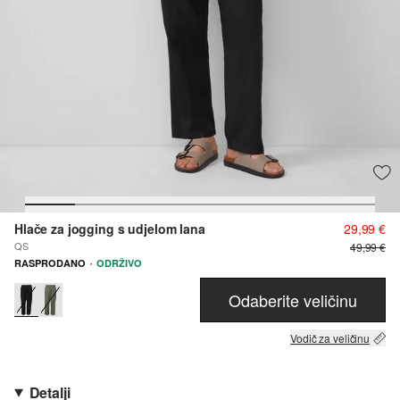
Hlače za jogging s udjelom lana
29,99 €
QS
49,99 €
·
RASPRODANO
ODRŽIVO
Odaberite veličinu
Vodič za veličinu
Detalji