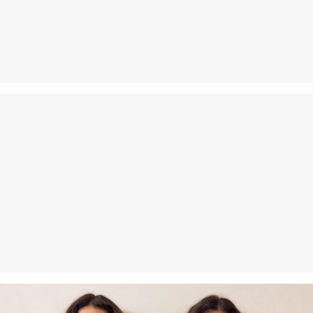
Nježno pranje 30°
Povrat
Ne glačati vrućim glačalom
Nije prikladno za kemijsko čišćenje
Svoje artikle nam možete besplatno vratiti u roku od 14 dana.
Vlakna s certifikatom održivosti
U području vlakana iz certificiranog održivog uzgoja zalažemo se
za prirodna vlakna iz obnovljivih izvora. Naše sirovine uzgajaju se
na način kojim se štede resursi.
Podržavamo Better Cotton: Kad se odlučite za naše pamučne
proizvode, podržavate našu investiciju u misiju „Better Cotton”,
pridonosite opstanku i dobrobiti poljoprivrednih zajednica, a
istovremeno štitite i oporavljate okoliš. Better Cotton pruža podršku
poljoprivrednim zajednicama u društvenom, ekološkom i
ekonomskom pogledu tako što ih osposobljava za održivije metode
uzgoja. Ovaj proizvod proizvodi se preko sustava masene bilance i
stoga možda ne sadrži Better Cotton.Više informacija o tome
pronaći ćete na
soliver-group.com