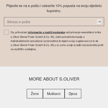
Prijavite se na e-poštu i ostvarite 10% popusta na svoju sljedeću
kupovinu.
Da, prihvaćam
radi primanja newslettera tvrtke
informacije o zaštiti podataka
s.Oliver Bernd Freier GmbH & Co. KG, želim primati informacije o
individualiziranim ponudama i proizvodima te dajem svoju suglasnost za to da
s.Oliver Bernd Freier GmbH & Co. KG u tu svrhu smije izraditi moj korisnički profil
na različitim uređajima.
MORE ABOUT S.OLIVER
Žene
Muškarci
Djeca