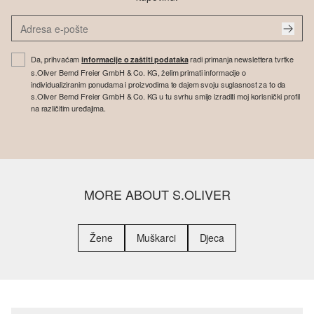
Da, prihvaćam
radi primanja newslettera tvrtke
informacije o zaštiti podataka
s.Oliver Bernd Freier GmbH & Co. KG, želim primati informacije o
individualiziranim ponudama i proizvodima te dajem svoju suglasnost za to da
s.Oliver Bernd Freier GmbH & Co. KG u tu svrhu smije izraditi moj korisnički profil
na različitim uređajima.
MORE ABOUT S.OLIVER
Žene
Muškarci
Djeca