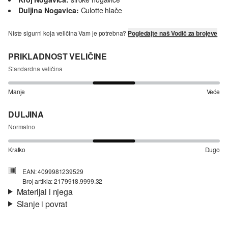
Duljina Nogavica:
Culotte hlače
Niste sigurni koja veličina Vam je potrebna?
Pogledajte naš Vodič za brojeve
PRIKLADNOST VELIČINE
Standardna veličina
Manje
Veće
DULJINA
Normalno
Kratko
Dugo
EAN: 4099981239529
Broj artikla: 2179918.9999.32
Materijal i njega
Slanje i povrat
Materijal:
tkanina
Informacije o dostavi
Svojstvo:
prozračno