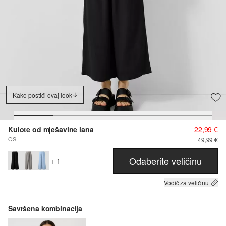
Kako postići ovaj look
Kulote od mješavine lana
22,99 €
QS
49,99 €
Odaberite veličinu
+ 1
Vodič za veličinu
Savršena kombinacija