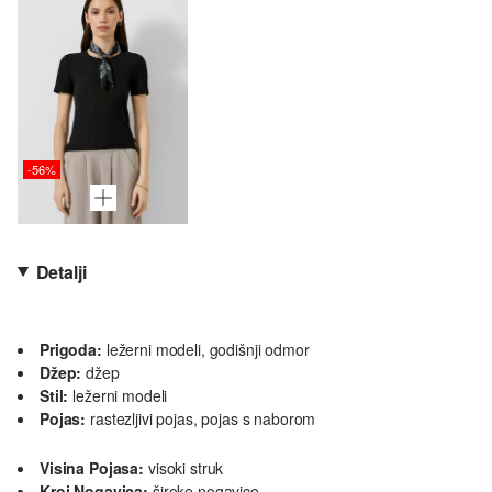
-56%
Detalji
Prigoda:
ležerni modeli, godišnji odmor
Džep:
džep
Stil:
ležerni modeli
Pojas:
rastezljivi pojas, pojas s naborom
Visina Pojasa:
visoki struk
Kroj Nogavica:
široke nogavice