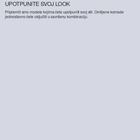
UPOTPUNITE SVOJ LOOK
Pripremili smo modele kojima ćete upotpuniti svoj stil. Omiljene komade
jednostavno ćete uključiti u savršenu kombinaciju.
-26%
-43%
Rebrasta majica bez rukava slim fit kroja s aplikacijom
Jakna širokog kroja od mješavine lana s raširenim donjim rubom
16,99 €
22,99 €
44,99 €
79,99 €
+3