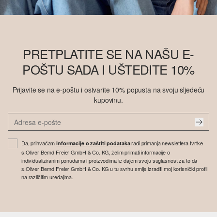
PRETPLATITE SE NA NAŠU E-
POŠTU SADA I UŠTEDITE 10%
Prijavite se na e-poštu i ostvarite 10% popusta na svoju sljedeću
kupovinu.
Da, prihvaćam
radi primanja newslettera tvrtke
informacije o zaštiti podataka
s.Oliver Bernd Freier GmbH & Co. KG, želim primati informacije o
individualiziranim ponudama i proizvodima te dajem svoju suglasnost za to da
s.Oliver Bernd Freier GmbH & Co. KG u tu svrhu smije izraditi moj korisnički profil
na različitim uređajima.