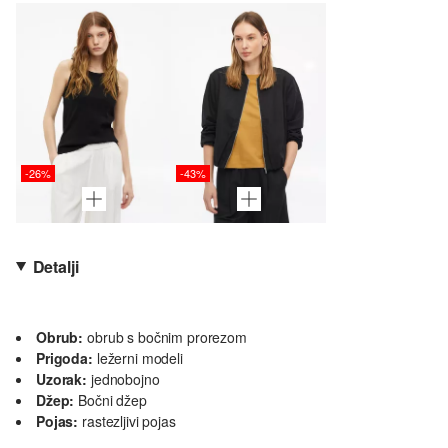
-26%
-43%
Detalji
Obrub:
obrub s bočnim prorezom
Prigoda:
ležerni modeli
Uzorak:
jednobojno
Džep:
Bočni džep
Pojas:
rastezljivi pojas