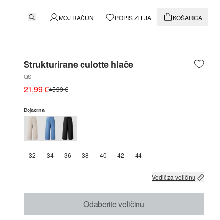
MOJ RAČUN
POPIS ŽELJA
KOŠARICA
Strukturirane culotte hlače
QS
21,99 €
45,99 €
Boja
crna
32
34
36
38
40
42
44
Vodič za veličinu
Odaberite veličinu