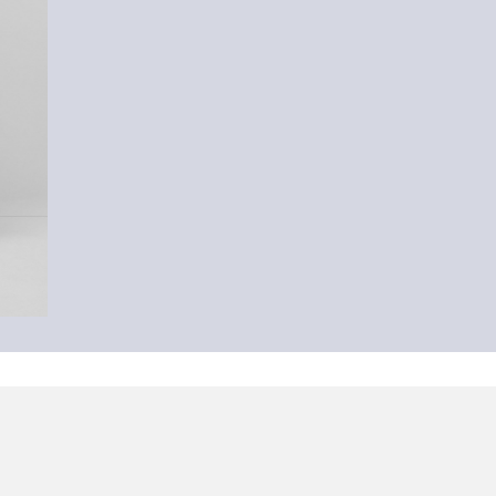
-50%
Džemper s polo ovratnikom
19,99 €
39,99 €