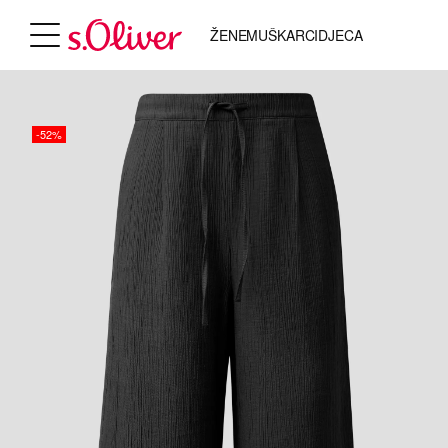
ŽENE
MUŠKARCI
DJECA
-52%