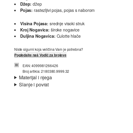
Džep:
džep
Pojas:
rastezljivi pojas, pojas s naborom
Visina Pojasa:
srednje visoki struk
Kroj Nogavica:
široke nogavice
Duljina Nogavica:
Culotte hlače
Niste sigurni koja veličina Vam je potrebna?
Pogledajte naš Vodič za brojeve
EAN: 4099981266426
Broj artikla: 2180380.9999.32
Materijal i njega
Slanje i povrat
Materijal:
krep
Informacije o dostavi
Svojstvo:
strukturirano
Materijal:
mješavina viskoze
Vaša će narudžba biti poslana u roku od 4-8 radna dana
putem Hrvatska pošta-a. Standardna dostava košta 4,95 €.