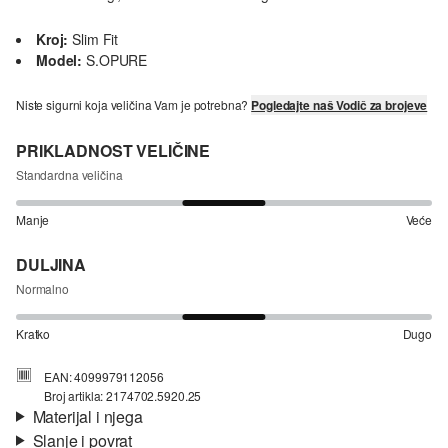
Kroj:
Slim Fit
Model:
S.OPURE
Niste sigurni koja veličina Vam je potrebna?
Pogledajte naš Vodič za brojeve
PRIKLADNOST VELIČINE
Standardna veličina
Manje
Veće
DULJINA
Normalno
Kratko
Dugo
EAN: 4099979112056
Broj artikla: 2174702.5920.25
Materijal i njega
Slanje i povrat