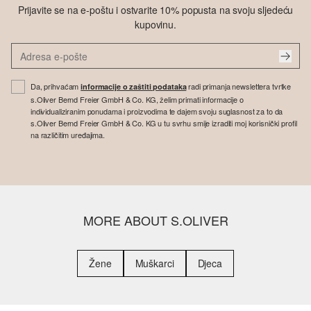
Prijavite se na e-poštu i ostvarite 10% popusta na svoju sljedeću
kupovinu.
Da, prihvaćam
radi primanja newslettera tvrtke
informacije o zaštiti podataka
s.Oliver Bernd Freier GmbH & Co. KG, želim primati informacije o
individualiziranim ponudama i proizvodima te dajem svoju suglasnost za to da
s.Oliver Bernd Freier GmbH & Co. KG u tu svrhu smije izraditi moj korisnički profil
na različitim uređajima.
MORE ABOUT S.OLIVER
Žene
Muškarci
Djeca