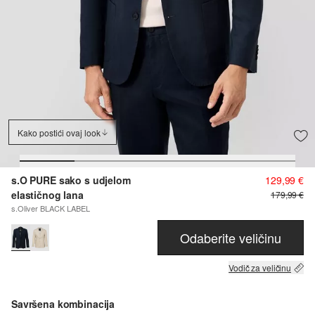
Kako postići ovaj look
s.O PURE sako s udjelom
129,99 €
elastičnog lana
179,99 €
s.Oliver BLACK LABEL
Odaberite veličinu
Vodič za veličinu
Savršena kombinacija