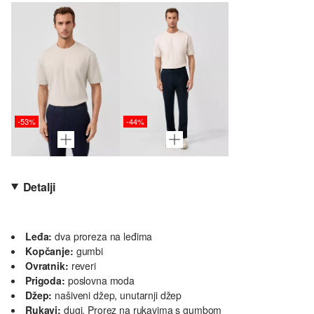
-53%
-44%
Detalji
Leđa:
dva proreza na leđima
Kopčanje:
gumbi
Ovratnik:
reveri
Prigoda:
poslovna moda
Džep:
našiveni džep, unutarnji džep
Rukavi:
dugi, Prorez na rukavima s gumbom