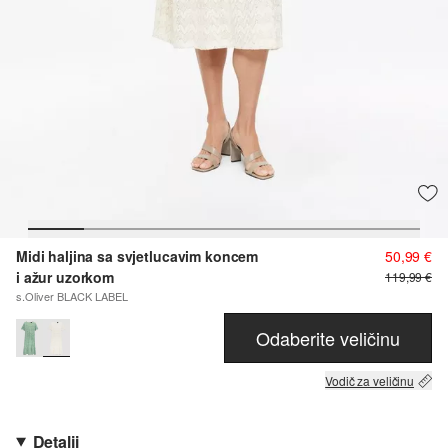
Midi haljina sa svjetlucavim koncem
50,99 €
i ažur uzorkom
119,99 €
s.Oliver BLACK LABEL
Odaberite veličinu
Vodič za veličinu
Detalji