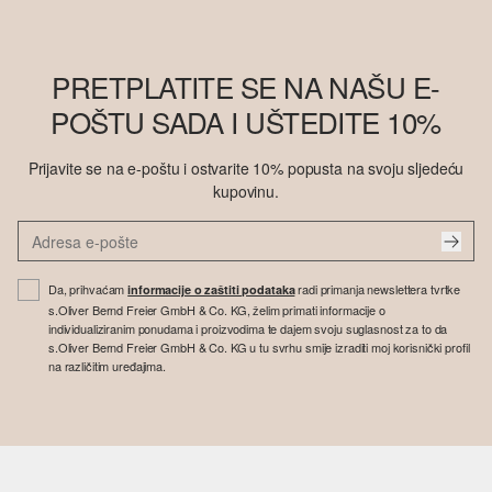
PRETPLATITE SE NA NAŠU E-
POŠTU SADA I UŠTEDITE 10%
Prijavite se na e-poštu i ostvarite 10% popusta na svoju sljedeću
kupovinu.
Da, prihvaćam
radi primanja newslettera tvrtke
informacije o zaštiti podataka
s.Oliver Bernd Freier GmbH & Co. KG, želim primati informacije o
individualiziranim ponudama i proizvodima te dajem svoju suglasnost za to da
s.Oliver Bernd Freier GmbH & Co. KG u tu svrhu smije izraditi moj korisnički profil
na različitim uređajima.