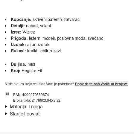
Kopčanje:
skriveni patentni zatvarač
Detalji:
nabori, volani
Izrez:
V-izrez
Prigoda:
ležerni modeli, poslovna moda, svečano
Uzorak:
ažur uzorak
Rukavi:
kratki, leptir rukavi
Duljina:
midi
Kroj:
Regular Fit
Niste sigurni koja veličina Vam je potrebna?
Pogledajte naš Vodič za brojeve
EAN: 4099979589674
Broj artikla: 2176903.04X3.32
Materijal i njega
Slanje i povrat
Podstava:
lagana podstava, podstava od žerseja,
Informacije o dostavi
djelomična podstava
Materijal:
metalik predivo