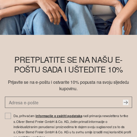
PRETPLATITE SE NA NAŠU E-
POŠTU SADA I UŠTEDITE 10%
Prijavite se na e-poštu i ostvarite 10% popusta na svoju sljedeću
kupovinu.
Da, prihvaćam
radi primanja newslettera tvrtke
informacije o zaštiti podataka
s.Oliver Bernd Freier GmbH & Co. KG, želim primati informacije o
individualiziranim ponudama i proizvodima te dajem svoju suglasnost za to da
s.Oliver Bernd Freier GmbH & Co. KG u tu svrhu smije izraditi moj korisnički profil