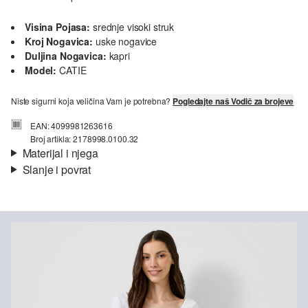
Visina Pojasa:
srednje visoki struk
Kroj Nogavica:
uske nogavice
Duljina Nogavica:
kapri
Model:
CATIE
Niste sigurni koja veličina Vam je potrebna?
Pogledajte naš Vodič za brojeve
EAN: 4099981263616
Broj artikla: 2178998.0100.32
Materijal i njega
Slanje i povrat
Materijal:
Traper
Informacije o dostavi
Svojstvo:
rastezljivo
Materijal:
mješavina pamuka
Vaša će narudžba biti poslana u roku od 4-8 radna dana putem
Hrvatska pošta-a. Standardna dostava košta 4,95 €.