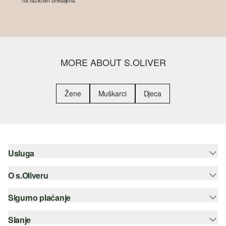
na različitim uređajima.
MORE ABOUT S.OLIVER
Žene
Muškarci
Djeca
Usluga
O s.Oliveru
Pomoć i česta pitanja
Savjetovanje o veličinama
Sigurno plaćanje
Newsletter
Povrat
s.Oliver Group
Slanje
Kreditna kartica