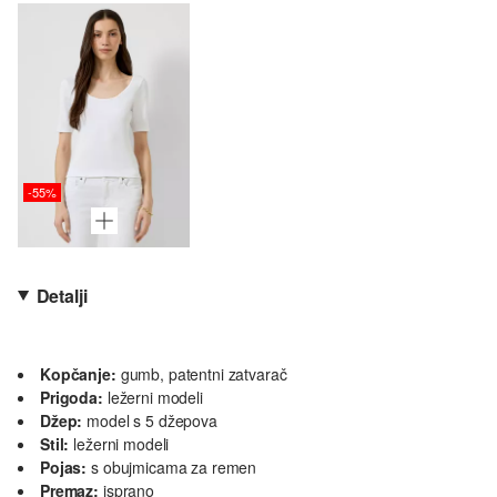
-55%
Detalji
Kopčanje:
gumb, patentni zatvarač
Prigoda:
ležerni modeli
Džep:
model s 5 džepova
Stil:
ležerni modeli
Pojas:
s obujmicama za remen
Premaz:
isprano