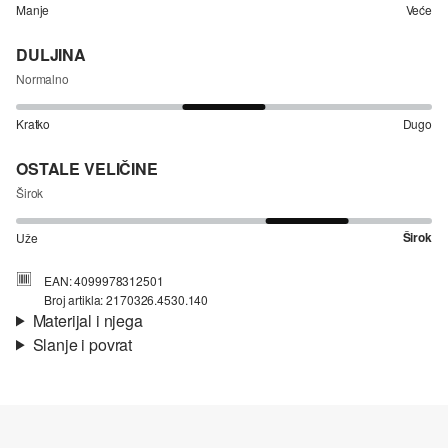
Manje
Veće
DULJINA
Normalno
Kratko
Dugo
OSTALE VELIČINE
Širok
Širok
Uže
EAN: 4099978312501
Broj artikla: 2170326.4530.140
Materijal i njega
Slanje i povrat
Materijal:
pletivo
Informacije o dostavi
Materijal:
Poliamid