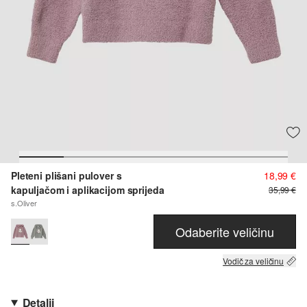
Pleteni plišani pulover s
18,99 €
kapuljačom i aplikacijom sprijeda
35,99 €
s.Oliver
Odaberite veličinu
Vodič za veličinu
Detalji