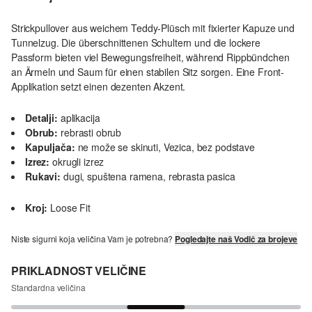
Strickpullover aus weichem Teddy-Plüsch mit fixierter Kapuze und
Tunnelzug. Die überschnittenen Schultern und die lockere
Passform bieten viel Bewegungsfreiheit, während Rippbündchen
an Ärmeln und Saum für einen stabilen Sitz sorgen. Eine Front-
Applikation setzt einen dezenten Akzent.
Detalji:
aplikacija
Obrub:
rebrasti obrub
Kapuljača:
ne može se skinuti, Vezica, bez podstave
Izrez:
okrugli izrez
Rukavi:
dugi, spuštena ramena, rebrasta pasica
Kroj:
Loose Fit
Niste sigurni koja veličina Vam je potrebna?
Pogledajte naš Vodič za brojeve
PRIKLADNOST VELIČINE
Standardna veličina