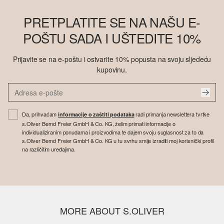
PRETPLATITE SE NA NAŠU E-
POŠTU SADA I UŠTEDITE 10%
Prijavite se na e-poštu i ostvarite 10% popusta na svoju sljedeću
kupovinu.
Da, prihvaćam
radi primanja newslettera tvrtke
informacije o zaštiti podataka
s.Oliver Bernd Freier GmbH & Co. KG, želim primati informacije o
individualiziranim ponudama i proizvodima te dajem svoju suglasnost za to da
s.Oliver Bernd Freier GmbH & Co. KG u tu svrhu smije izraditi moj korisnički profil
na različitim uređajima.
MORE ABOUT S.OLIVER