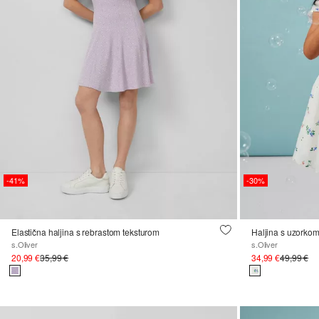
-41%
-30%
Elastična haljina s rebrastom teksturom
s.Oliver
s.Oliver
20,99 €
35,99 €
34,99 €
49,99 €