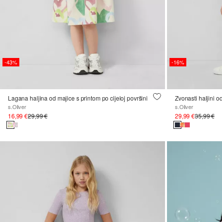
-43%
-16%
Lagana haljina od majice s printom po cijeloj površini
Zvonasti haljini o
s.Oliver
s.Oliver
16,99 €
29,99 €
29,99 €
35,99 €