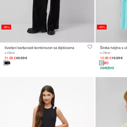
-36%
-45%
Svečani baršunasti kombinezon sa šljokicama
Široka haljina s 
s.Oliver
s.Oliver
31,99 €
49,99 €
10,99 €
19,99 €
ODRŽIVO