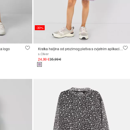
-30%
za logo
Kratka haljina od prozirnog pletiva s cvjetnim aplikacijama
s.Oliver
24,99 €
35,99 €