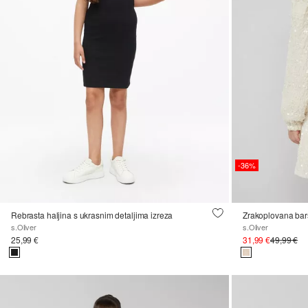
-36%
Rebrasta haljina s ukrasnim detaljima izreza
s.Oliver
s.Oliver
25,99 €
31,99 €
49,99 €