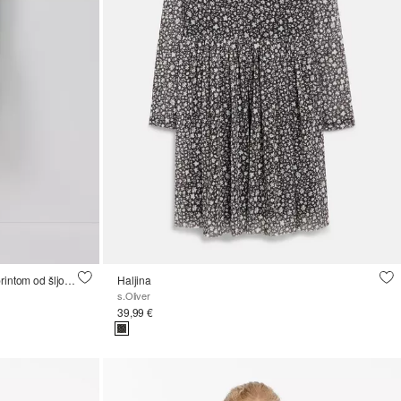
Kratka haljina s mrežastom suknjom i printom od šljokica
Haljina
s.Oliver
39,99 €