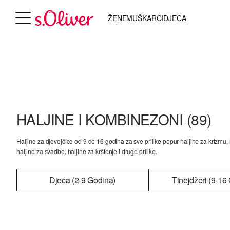
ŽENE
MUŠKARCI
DJECA
HALJINE I KOMBINEZONI
(89)
Haljine za djevojčice od 9 do 16 godina za sve prilike popur haljine za krizmu, 
haljine za svadbe, haljine za krštenje i druge prilike.
Djeca (2-9 Godina)
Tinejdžeri (9-16