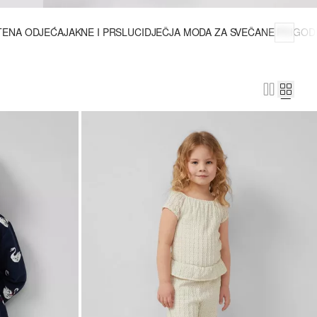
TENA ODJEĆA
JAKNE I PRSLUCI
DJEČJA MODA ZA SVEČANE PRIGOD