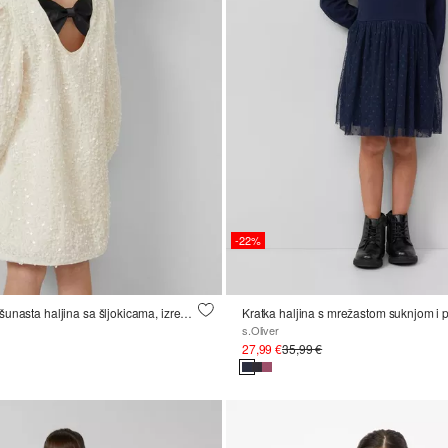
-22%
Zrakoplovana baršunasta haljina sa šljokicama, izrezom i mašnom
s.Oliver
27,99 €
35,99 €