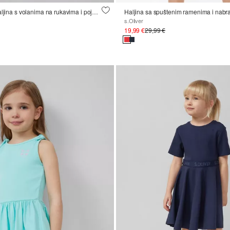
Kratka šifonska haljina s volanima na rukavima i pojasom za vezanje
Haljina sa spuštenim ramenima i nabr
s.Oliver
19,99 €
29,99 €