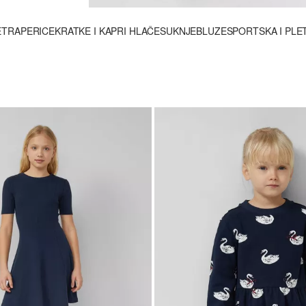
E
TRAPERICE
KRATKE I KAPRI HLAČE
SUKNJE
BLUZE
SPORTSKA I PLE