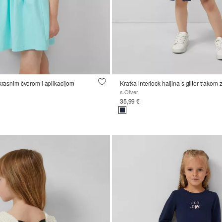
ukrasnim čvorom i aplikacijom
Kratka interlock haljina s gliter trakom 
s.Oliver
35,99 €