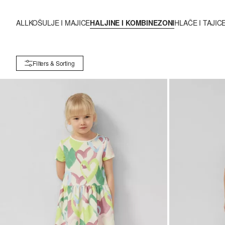
ALL
KOŠULJE I MAJICE
HALJINE I KOMBINEZONI
HLAČE I TAJIC
Filters & Sorting