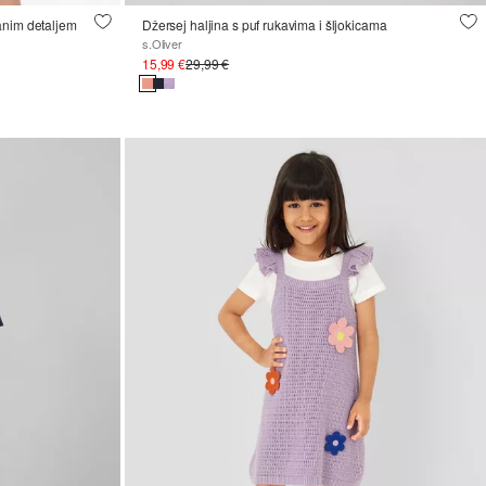
anim detaljem
Džersej haljina s puf rukavima i šljokicama
s.Oliver
15,99 €
29,99 €