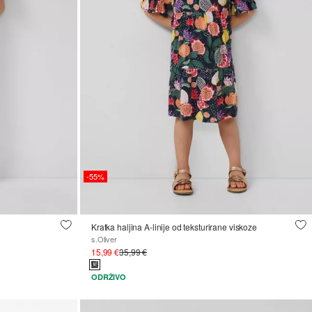
-55%
Kratka haljina A-linije od teksturirane viskoze
s.Oliver
15,99 €
35,99 €
ODRŽIVO