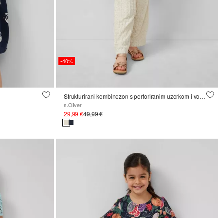
-40%
Strukturirani kombinezon s perforiranim uzorkom i volanima
s.Oliver
29,99 €
49,99 €