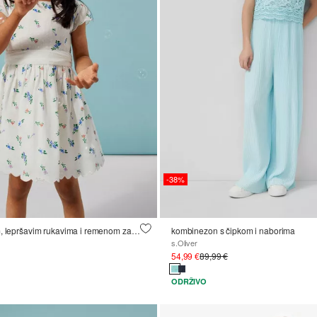
-38%
Haljina s uzorkom, lepršavim rukavima i remenom za vezanje
kombinezon s čipkom i naborima
s.Oliver
54,99 €
89,99 €
ODRŽIVO