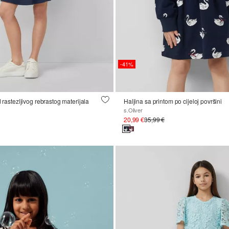
-41%
d rastezljivog rebrastog materijala
Haljina sa printom po cijeloj površini
s.Oliver
20,99 €
35,99 €