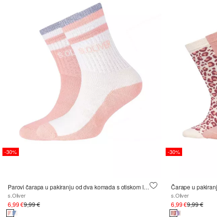
-30%
-30%
Parovi čarapa u pakiranju od dva komada s otiskom logotipa
Čarape u pakiranj
s.Oliver
s.Oliver
6,99 €
9,99 €
6,99 €
9,99 €