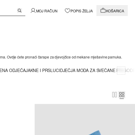
MOJ RAČUN
POPIS ŽELJA
KOŠARICA
intovima. Ovdje ćete pronaći čarape za djevojčice od mekane mješavine pamuka.
TENA ODJEĆA
JAKNE I PRSLUCI
DJEČJA MODA ZA SVEČANE PRIGOD