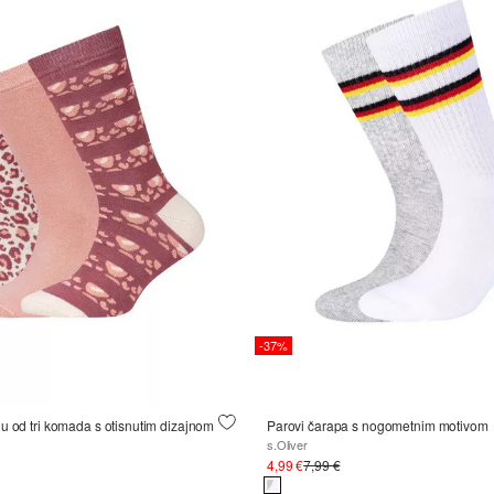
-37%
u od tri komada s otisnutim dizajnom
Parovi čarapa s nogometnim motivom
s.Oliver
4,99 €
7,99 €