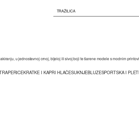
pakiranju, u jednostavnoj crnoj, bijeloj ili sivoj boji te šarene modele s modnim pr
TRAPERICE
KRATKE I KAPRI HLAČE
SUKNJE
BLUZE
SPORTSKA I PLE