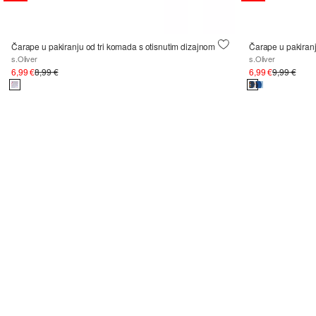
Čarape u pakiranju od tri komada s otisnutim dizajnom
Čarape u pakiranj
s.Oliver
s.Oliver
6,99 €
8,99 €
6,99 €
9,99 €