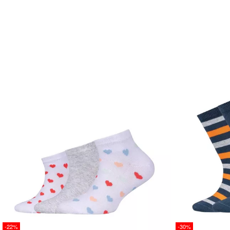
-22%
-30%