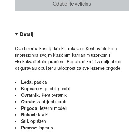
Odaberite veličinu
Detalji
Ova ležerna košulja kratkih rukava s Kent ovratnikom
impresionira svojim klasičnim kariranim uzorkom i
visokokvalitetnim pranjem. Regularni kroj i zaobljeni rub
osiguravaju opuštenu udobnost za sve ležerne prigode.
Leđa:
pasica
Kopčanje:
gumbi, gumbi
Ovratnik:
Kent ovratnik
Obrub:
zaobljeni obrub
Prigoda:
ležerni modeli
Rukavi:
kratki
Stil:
opušten
Premaz:
isprano