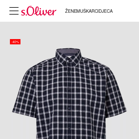
ŽENE
MUŠKARCI
DJECA
-40%