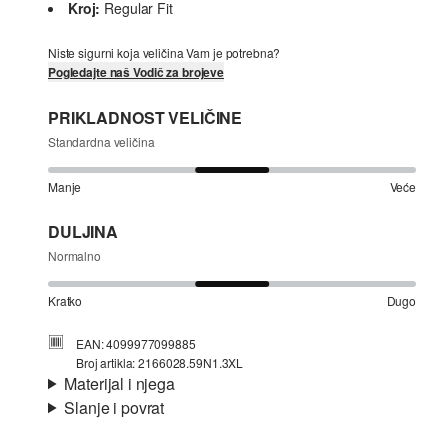
Kroj:
Regular Fit
Niste sigurni koja veličina Vam je potrebna?
Pogledajte naš Vodič za brojeve
PRIKLADNOST VELIČINE
Standardna veličina
Manje
Veće
DULJINA
Normalno
Kratko
Dugo
EAN: 4099977099885
Broj artikla: 2166028.59N1.3XL
Materijal i njega
Slanje i povrat
Materijal:
tkanina
Informacije o dostavi