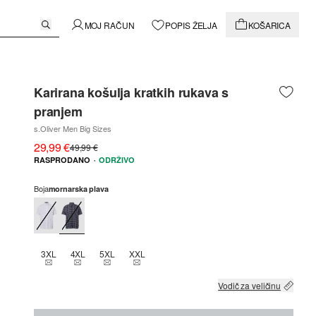
MOJ RAČUN
POPIS ŽELJA
KOŠARICA
Karirana košulja kratkih rukava s
pranjem
s.Oliver Men Big Sizes
29,99 €
49,99 €
·
RASPRODANO
ODRŽIVO
Boja
mornarska plava
3XL
4XL
5XL
XXL
THIS SIZE IS CURRENTLY OUT OF STOCK
THIS SIZE IS CURRENTLY OUT OF STOCK
THIS SIZE IS CURRENTLY OUT OF STOCK
THIS SIZE IS CURRENTLY OUT OF STOCK
Vodič za veličinu