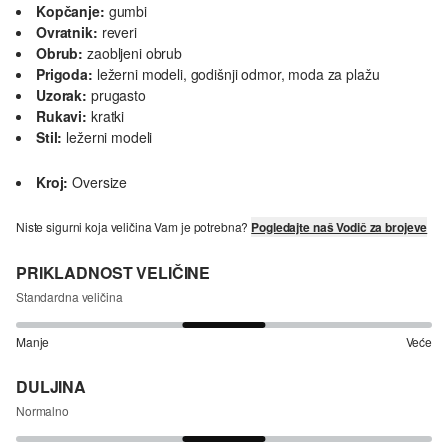
Kopčanje:
gumbi
Ovratnik:
reveri
Obrub:
zaobljeni obrub
Prigoda:
ležerni modeli, godišnji odmor, moda za plažu
Uzorak:
prugasto
Rukavi:
kratki
Stil:
ležerni modeli
Kroj:
Oversize
Niste sigurni koja veličina Vam je potrebna?
Pogledajte naš Vodič za brojeve
PRIKLADNOST VELIČINE
Standardna veličina
Manje
Veće
DULJINA
Normalno