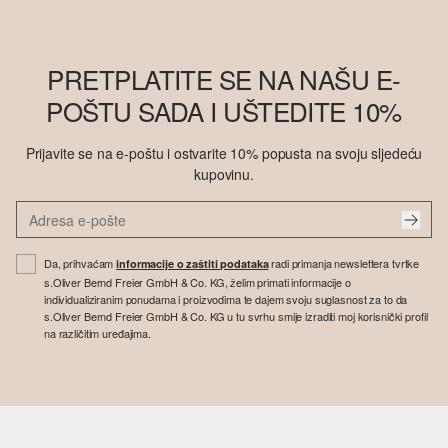
PRETPLATITE SE NA NAŠU E-
POŠTU SADA I UŠTEDITE 10%
Prijavite se na e-poštu i ostvarite 10% popusta na svoju sljedeću
kupovinu.
Da, prihvaćam
radi primanja newslettera tvrtke
informacije o zaštiti podataka
s.Oliver Bernd Freier GmbH & Co. KG, želim primati informacije o
individualiziranim ponudama i proizvodima te dajem svoju suglasnost za to da
s.Oliver Bernd Freier GmbH & Co. KG u tu svrhu smije izraditi moj korisnički profil
na različitim uređajima.