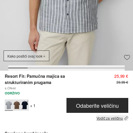
Kako postići ovaj look
Resort Fit: Pamučna majica sa
25,99 €
strukturiranim prugama
39,99 €
s.Oliver
ODRŽIVO
Odaberite veličinu
+ 1
Vodič za veličinu