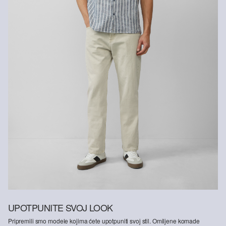
Vlakna s certifikatom održivosti
U području vlakana iz certificiranog održivog uzgoja zalažemo se
za prirodna vlakna iz obnovljivih izvora. Naše sirovine uzgajaju se
na način kojim se štede resursi.
Podržavamo Better Cotton: Kad se odlučite za naše pamučne
proizvode, podržavate našu investiciju u misiju „Better Cotton”,
pridonosite opstanku i dobrobiti poljoprivrednih zajednica, a
istovremeno štitite i oporavljate okoliš. Better Cotton pruža podršku
poljoprivrednim zajednicama u društvenom, ekološkom i
ekonomskom pogledu tako što ih osposobljava za održivije metode
uzgoja. Ovaj proizvod proizvodi se preko sustava masene bilance i
stoga možda ne sadrži Better Cotton.Više informacija o tome
pronaći ćete na
soliver-group.com
UPOTPUNITE SVOJ LOOK
Pripremili smo modele kojima ćete upotpuniti svoj stil. Omiljene komade