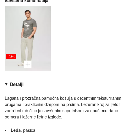
Savršena kombinacija
-28%
Detalji
Lagana i prozračna pamučna košulja s decentnim teksturiranim
prugama i praktičnim džepom na prsima. Ležeran kroj za ljeto i
zaobljeni rub čine je savršenim suputnikom za opuštene dane
odmora i ležerne ljetne izglede.
Leđa:
pasica