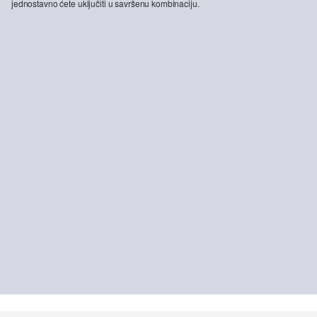
jednostavno ćete uključiti u savršenu kombinaciju.
-28%
Benito traperice / Regular Fit / Srednji struk / Ravne nogavice
49,99 €
69,99 €
ODRŽIVO