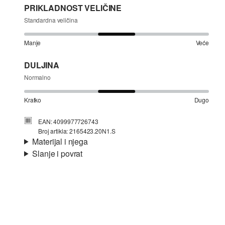
PRIKLADNOST VELIČINE
Standardna veličina
Manje
Veće
DULJINA
Normalno
Kratko
Dugo
EAN: 4099977726743
Broj artikla: 2165423.20N1.S
Materijal i njega
Slanje i povrat
Materijal:
krep
Informacije o dostavi
Svojstvo:
strukturirano
Materijal:
Pamuk
Vaša će narudžba biti poslana u roku od 4-8 radna dana