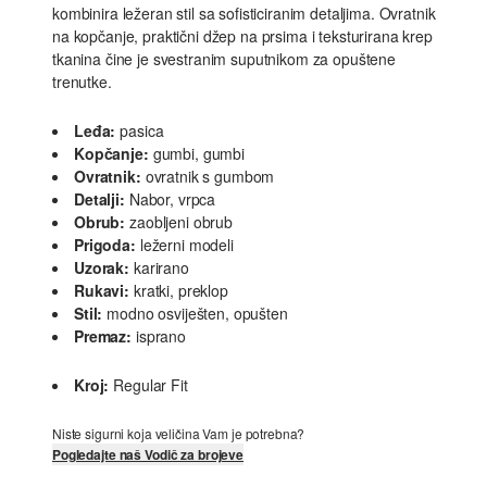
kombinira ležeran stil sa sofisticiranim detaljima. Ovratnik
na kopčanje, praktični džep na prsima i teksturirana krep
tkanina čine je svestranim suputnikom za opuštene
trenutke.
Leđa:
pasica
Kopčanje:
gumbi, gumbi
Ovratnik:
ovratnik s gumbom
Detalji:
Nabor, vrpca
Obrub:
zaobljeni obrub
Prigoda:
ležerni modeli
Uzorak:
karirano
Rukavi:
kratki, preklop
Stil:
modno osviješten, opušten
Premaz:
isprano
Kroj:
Regular Fit
Niste sigurni koja veličina Vam je potrebna?
Pogledajte naš Vodič za brojeve