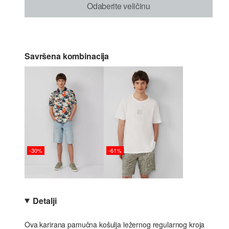
Odaberite veličinu
Savršena kombinacija
-30%
-61%
Detalji
Ova karirana pamučna košulja ležernog regularnog kroja