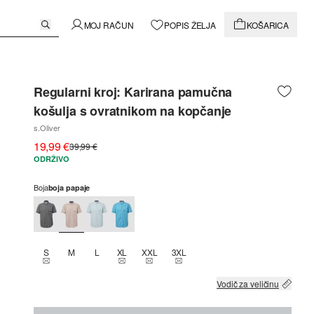
MOJ RAČUN
POPIS ŽELJA
KOŠARICA
Regularni kroj: Karirana pamučna
košulja s ovratnikom na kopčanje
s.Oliver
19,99 €
39,99 €
ODRŽIVO
Boja
boja papaje
S
M
L
XL
XXL
3XL
THIS SIZE IS CURRENTLY OUT OF STOCK
THIS SIZE IS CURRENTLY OUT OF STOCK
THIS SIZE IS CURRENTLY OUT OF STOCK
THIS SIZE IS CURRENTLY OUT OF
Vodič za veličinu