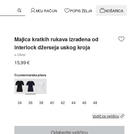
MOJ RAČUN
POPIS ŽELJA
KOŠARICA
Majica kratkih rukava izrađena od
interlock džerseja uskog kroja
s.Oliver
15,99 €
Boja
mornarska plava
34
36
38
40
42
44
46
48
Vodič za veličinu
Odaberite veličinu