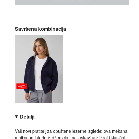
Savršena kombinacija
-42%
Detalji
Vaš novi pratitelj za opuštene ležerne izglede: ova mekana
majica od interlock džerseja ima laskavi uski kroj i klasični