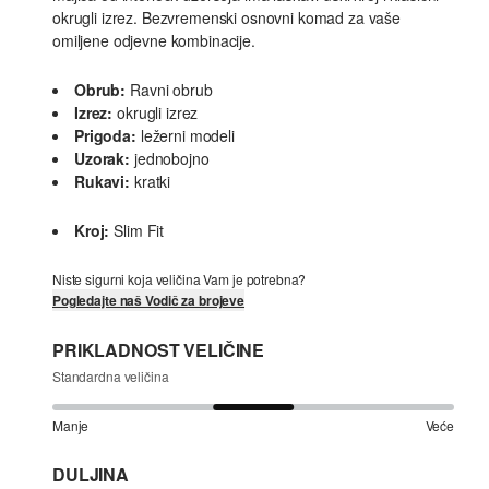
okrugli izrez. Bezvremenski osnovni komad za vaše
omiljene odjevne kombinacije.
Obrub:
Ravni obrub
Izrez:
okrugli izrez
Prigoda:
ležerni modeli
Uzorak:
jednobojno
Rukavi:
kratki
Kroj:
Slim Fit
Niste sigurni koja veličina Vam je potrebna?
Pogledajte naš Vodič za brojeve
PRIKLADNOST VELIČINE
Standardna veličina
Manje
Veće
DULJINA