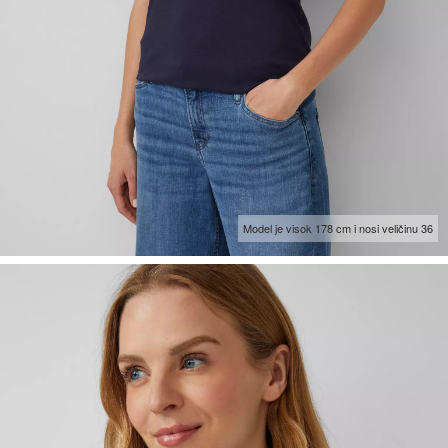
Model je visok 178 cm i nosi veličinu 36