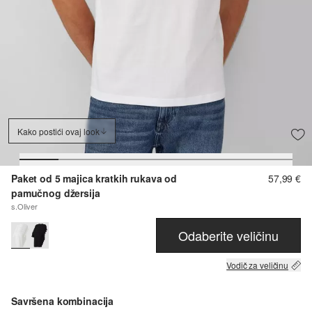
Kako postići ovaj look
Paket od 5 majica kratkih rukava od
57,99 €
pamučnog džersija
s.Oliver
Odaberite veličinu
Vodič za veličinu
Savršena kombinacija