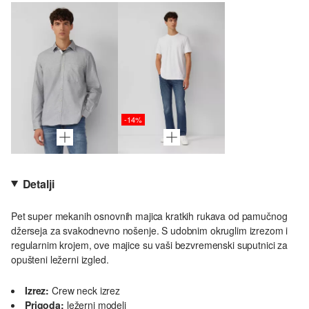
-14%
Detalji
Pet super mekanih osnovnih majica kratkih rukava od pamučnog
džerseja za svakodnevno nošenje. S udobnim okruglim izrezom i
regularnim krojem, ove majice su vaši bezvremenski suputnici za
opušteni ležerni izgled.
Izrez:
Crew neck izrez
Prigoda:
ležerni modeli