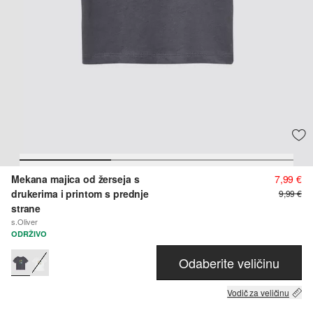
Mekana majica od žerseja s
7,99 €
drukerima i printom s prednje
9,99 €
strane
s.Oliver
ODRŽIVO
Odaberite veličinu
Vodič za veličinu