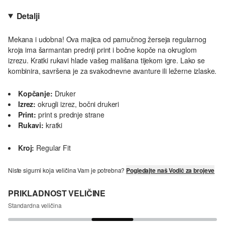
Detalji
Mekana i udobna! Ova majica od pamučnog žerseja regularnog
kroja ima šarmantan prednji print i bočne kopče na okruglom
izrezu. Kratki rukavi hlade vašeg mališana tijekom igre. Lako se
kombinira, savršena je za svakodnevne avanture ili ležerne izlaske.
Kopčanje:
Druker
Izrez:
okrugli izrez, bočni drukeri
Print:
print s prednje strane
Rukavi:
kratki
Kroj:
Regular Fit
Niste sigurni koja veličina Vam je potrebna?
Pogledajte naš Vodič za brojeve
PRIKLADNOST VELIČINE
Standardna veličina