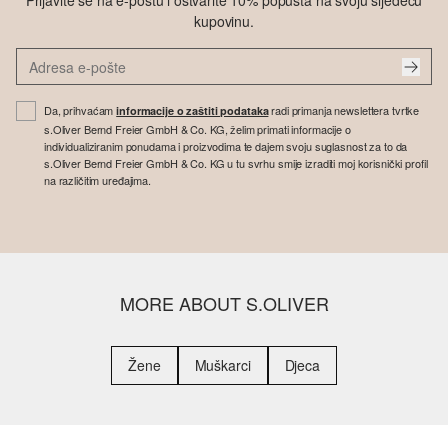
Prijavite se na e-poštu i ostvarite 10% popusta na svoju sljedeću
kupovinu.
Da, prihvaćam
radi primanja newslettera tvrtke
informacije o zaštiti podataka
s.Oliver Bernd Freier GmbH & Co. KG, želim primati informacije o
individualiziranim ponudama i proizvodima te dajem svoju suglasnost za to da
s.Oliver Bernd Freier GmbH & Co. KG u tu svrhu smije izraditi moj korisnički profil
na različitim uređajima.
MORE ABOUT S.OLIVER
Žene
Muškarci
Djeca