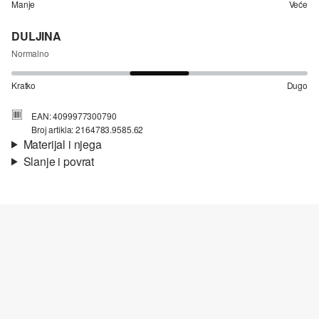
Manje
Veće
DULJINA
Normalno
Kratko
Dugo
EAN: 4099977300790
Broj artikla: 2164783.9585.62
Materijal i njega
Slanje i povrat
Materijal:
žersej
Informacije o dostavi
Svojstvo:
mekano
Materijal:
Pamuk
Vaša će narudžba biti poslana u roku od 4-8 radna dana putem
Hrvatska pošta-a. Standardna dostava košta 4,95 €.
Nije prikladno za izbjeljivanje sredstvom na bazi klora
Povrat