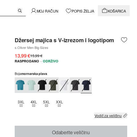
MOJ RAČUN
POPIS ŽELJA
KOŠARICA
Džersej majica s V-izrezom i logotipom
s.Oliver Men Big Sizes
13,99 €
15,99 €
·
RASPRODANO
ODRŽIVO
Boja
mornarska plava
3XL
4XL
5XL
XXL
THIS SIZE IS CURRENTLY OUT OF STOCK
THIS SIZE IS CURRENTLY OUT OF STOCK
THIS SIZE IS CURRENTLY OUT OF STOCK
THIS SIZE IS CURRENTLY OUT OF STOCK
Vodič za veličinu
Odaberite veličinu