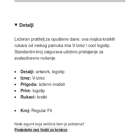
Detalji
Ležeran pratitelj za opuštene dane: ova majica kratkih
rukava od mekog pamuka ima V-izrez i cool logotip.
Standardni kroj osigurava udobno pristajanje za
svakodnevno nošenje.
Detalji:
artwork, logotip
Izrez:
V-izrez
Prigoda:
ležerni modeli
Print:
logotip
Rukavi:
kratki
Kroj:
Regular Fit
Niste sigurni koja veličina Vam je potrebna?
Pogledajte naš Vodič za brojeve