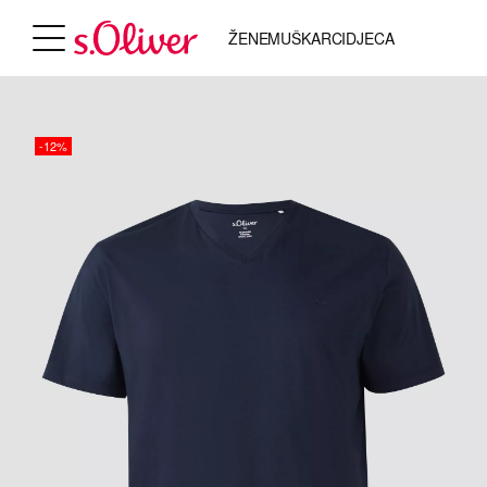
ŽENE
MUŠKARCI
DJECA
-12%