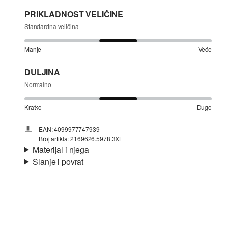
PRIKLADNOST VELIČINE
Standardna veličina
Manje
Veće
DULJINA
Normalno
Kratko
Dugo
EAN: 4099977747939
Broj artikla: 2169626.5978.3XL
Materijal i njega
Slanje i povrat
Materijal:
žersej
Informacije o dostavi
Materijal:
Pamuk
Vaša će narudžba biti poslana u roku od 4-8 radna dana