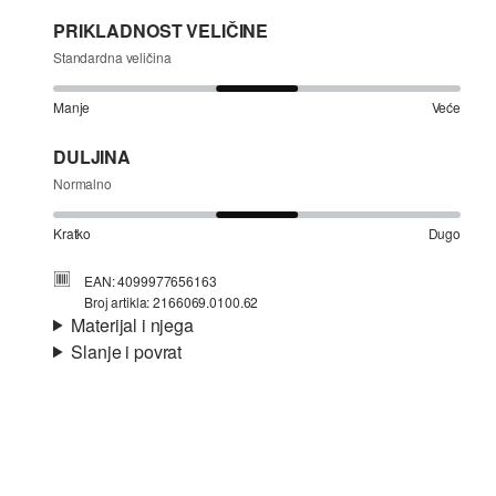
PRIKLADNOST VELIČINE
Standardna veličina
Manje
Veće
DULJINA
Normalno
Kratko
Dugo
EAN: 4099977656163
Broj artikla: 2166069.0100.62
Materijal i njega
Slanje i povrat
Materijal:
žersej
Informacije o dostavi
Svojstvo:
mekano
Materijal:
Pamuk
Vaša će narudžba biti poslana u roku od 4-8 radna dana