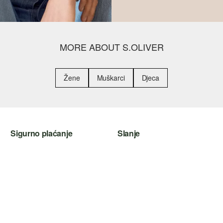
MORE ABOUT S.OLIVER
Žene
Muškarci
Djeca
Sigurno plaćanje
Slanje
Kreditna kartica
Hrvatska pošta
PayPal
Plaćanje pouzećem
SSL enkripcija