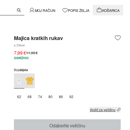
MOJ RAČUN
POPIS ŽELJA
KOŠARICA
Majica kratkih rukav
s.Oliver
7,99 €
11,99 €
ODRŽIVO
Boja
bijela
62
68
74
80
86
92
Vodič za veličinu
Odaberite veličinu