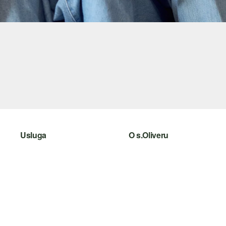
Usluga
O s.Oliveru
Pomoć i česta pitanja
Newsletter
Savjetovanje o veličinama
s.Oliver Group
Povrat
Posao
Odjeća
Popis želja