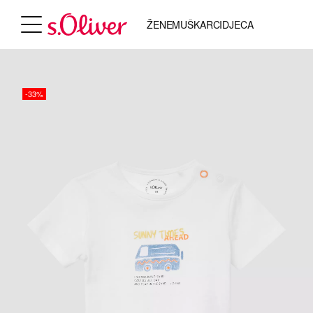
ŽENE
MUŠKARCI
DJECA
-33%