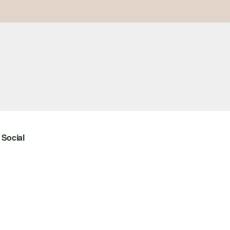
Social
instagram
facebook
pinterest
youtube