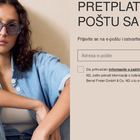
PRETPLAT
POŠTU SA
Prijavite se na e-poštu i ostvar
Da, prihvaćam
informacije o zašti
KG, želim primati informacije o indi
Bernd Freier GmbH & Co. KG u tu svrhu