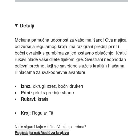
Detalji
Mekana pamučna udobnost za vaše mališane! Ova majica
od žerseja regularnog kroja ima razigrani prednji print i
bočni ovratnik s gumbima za jednostavno oblačenje. Kratki
rukavi hlade vaše dijete tijekom igre. Svestrani neophodan
odjevni predmet koji se savršeno slaže s kratkim hlačama
ili hlačama za svakodnevne avanture.
Izrez:
okrugli izrez, bočni drukeri
Print:
print s prednje strane
Rukavi:
kratki
Kroj:
Regular Fit
Niste sigurni koja veličina Vam je potrebna?
Pogledajte naš Vodič za brojeve