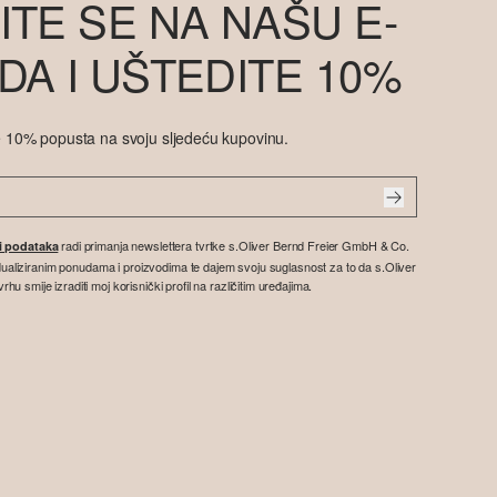
ITE SE NA NAŠU E-
DA I UŠTEDITE 10%
ite 10% popusta na svoju sljedeću kupovinu.
radi primanja newslettera tvrtke s.Oliver Bernd Freier GmbH & Co.
ti podataka
vidualiziranim ponudama i proizvodima te dajem svoju suglasnost za to da s.Oliver
 smije izraditi moj korisnički profil na različitim uređajima.