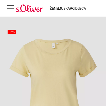
ŽENE
MUŠKARCI
DJECA
-15%