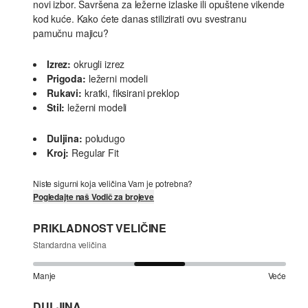
novi izbor. Savršena za ležerne izlaske ili opuštene vikende
kod kuće. Kako ćete danas stilizirati ovu svestranu
pamučnu majicu?
Izrez:
okrugli izrez
Prigoda:
ležerni modeli
Rukavi:
kratki, fiksirani preklop
Stil:
ležerni modeli
Duljina:
poludugo
Kroj:
Regular Fit
Niste sigurni koja veličina Vam je potrebna?
Pogledajte naš Vodič za brojeve
PRIKLADNOST VELIČINE
Standardna veličina
Manje
Veće
DULJINA