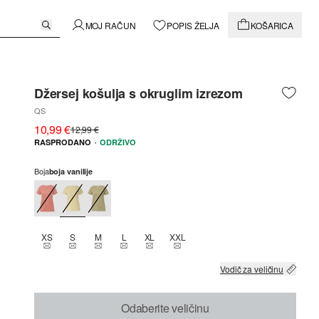
MOJ RAČUN
POPIS ŽELJA
KOŠARICA
Džersej košulja s okruglim izrezom
QS
10,99 €
12,99 €
·
RASPRODANO
ODRŽIVO
Boja
boja vanilije
XS
S
M
L
XL
XXL
THIS SIZE IS CURRENTLY OUT OF STOCK
THIS SIZE IS CURRENTLY OUT OF STOCK
THIS SIZE IS CURRENTLY OUT OF STOCK
THIS SIZE IS CURRENTLY OUT OF STOCK
THIS SIZE IS CURRENTLY OUT OF STOCK
THIS SIZE IS CURRENTLY OUT OF 
Vodič za veličinu
Odaberite veličinu