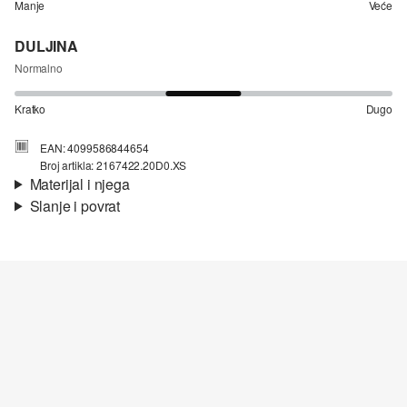
Manje
Veće
DULJINA
Normalno
Kratko
Dugo
EAN: 4099586844654
Broj artikla: 2167422.20D0.XS
Materijal i njega
Slanje i povrat
Materijal:
žersej
Informacije o dostavi
Svojstvo:
mekano
Vaša će narudžba biti poslana u roku od 4-8 radna dana putem
Hrvatska pošta-a. Standardna dostava košta 4,95 €.
Nije prikladno za izbjeljivanje sredstvom na bazi klora
Nije prikladno za sušilicu
Povrat