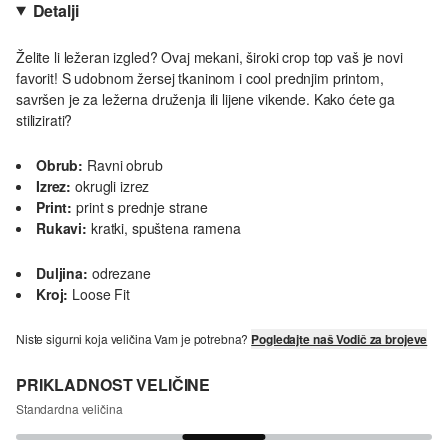
Detalji
Želite li ležeran izgled? Ovaj mekani, široki crop top vaš je novi
favorit! S udobnom žersej tkaninom i cool prednjim printom,
savršen je za ležerna druženja ili lijene vikende. Kako ćete ga
stilizirati?
Obrub:
Ravni obrub
Izrez:
okrugli izrez
Print:
print s prednje strane
Rukavi:
kratki, spuštena ramena
Duljina:
odrezane
Kroj:
Loose Fit
Niste sigurni koja veličina Vam je potrebna?
Pogledajte naš Vodič za brojeve
PRIKLADNOST VELIČINE
Standardna veličina