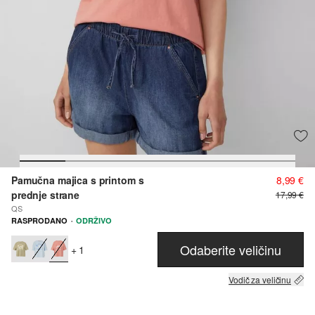
Pamučna majica s printom s
8,99 €
prednje strane
17,99 €
QS
·
RASPRODANO
ODRŽIVO
Odaberite veličinu
+ 1
Vodič za veličinu