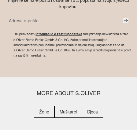
Prijavite se na e-poštu i ostvarite 10% popusta na svoju sljedeću
kupovinu.
Da, prihvaćam
radi primanja newslettera tvrtke
informacije o zaštiti podataka
s.Oliver Bernd Freier GmbH & Co. KG, želim primati informacije o
individualiziranim ponudama i proizvodima te dajem svoju suglasnost za to da
s.Oliver Bernd Freier GmbH & Co. KG u tu svrhu smije izraditi moj korisnički profil
na različitim uređajima.
MORE ABOUT S.OLIVER
Žene
Muškarci
Djeca