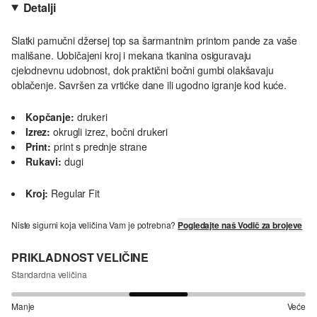
Detalji
Slatki pamučni džersej top sa šarmantnim printom pande za vaše
mališane. Uobičajeni kroj i mekana tkanina osiguravaju
cjelodnevnu udobnost, dok praktični bočni gumbi olakšavaju
oblačenje. Savršen za vrtićke dane ili ugodno igranje kod kuće.
Kopčanje:
drukeri
Izrez:
okrugli izrez, bočni drukeri
Print:
print s prednje strane
Rukavi:
dugi
Kroj:
Regular Fit
Niste sigurni koja veličina Vam je potrebna?
Pogledajte naš Vodič za brojeve
PRIKLADNOST VELIČINE
Standardna veličina
Manje
Veće