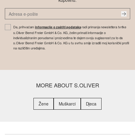
kupovinu.
Da, prihvaćam
radi primanja newslettera tvrtke
informacije o zaštiti podataka
s.Oliver Bernd Freier GmbH & Co. KG, želim primati informacije o
individualiziranim ponudama i proizvodima te dajem svoju suglasnost za to da
s.Oliver Bernd Freier GmbH & Co. KG u tu svrhu smije izraditi moj korisnički profil
na različitim uređajima.
MORE ABOUT S.OLIVER
Žene
Muškarci
Djeca