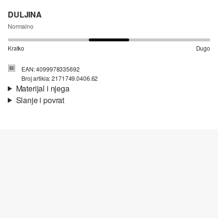
DULJINA
Normalno
Kratko
Dugo
EAN: 4099978335692
Broj artikla: 2171749.0406.62
Materijal i njega
Slanje i povrat
Materijal:
žersej
Informacije o dostavi
Svojstvo:
mekano
Materijal:
Pamuk
Vaša će narudžba biti poslana u roku od 4-8 radna dana putem
Hrvatska pošta-a. Standardna dostava košta 4,95 €.
Nije prikladno za izbjeljivanje sredstvom na bazi klora
Povrat
Ne glačati vrućim glačalom