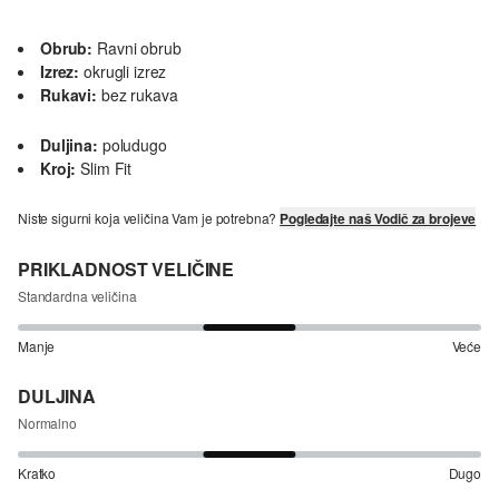
Obrub:
Ravni obrub
Izrez:
okrugli izrez
Rukavi:
bez rukava
Duljina:
poludugo
Kroj:
Slim Fit
Niste sigurni koja veličina Vam je potrebna?
Pogledajte naš Vodič za brojeve
PRIKLADNOST VELIČINE
Standardna veličina
Manje
Veće
DULJINA
Normalno
Kratko
Dugo