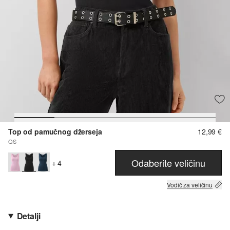
Top od pamučnog džerseja
12,99 €
QS
Odaberite veličinu
+ 4
Vodič za veličinu
Detalji