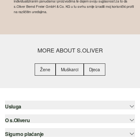
individualiziranim ponudama i proizvodima te dajem svoju suglasnost za to da
s.Oliver Bernd Freier GmbH & Co. KG u tu svrhu smije izraditi moj korisnički profil
na različitim uređajima.
MORE ABOUT S.OLIVER
Žene
Muškarci
Djeca
Usluga
O s.Oliveru
Pomoć i česta pitanja
Savjetovanje o veličinama
Sigurno plaćanje
Newsletter