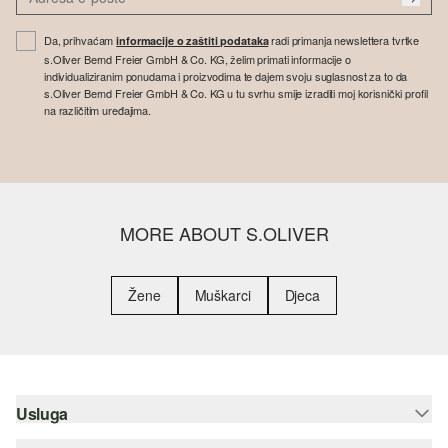
Da, prihvaćam
radi primanja newslettera tvrtke
informacije o zaštiti podataka
s.Oliver Bernd Freier GmbH & Co. KG, želim primati informacije o
individualiziranim ponudama i proizvodima te dajem svoju suglasnost za to da
s.Oliver Bernd Freier GmbH & Co. KG u tu svrhu smije izraditi moj korisnički profil
na različitim uređajima.
MORE ABOUT S.OLIVER
Žene
Muškarci
Djeca
Usluga