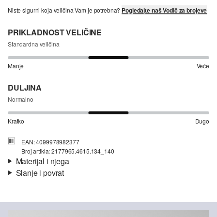
Niste sigurni koja veličina Vam je potrebna?
Pogledajte naš Vodič za brojeve
PRIKLADNOST VELIČINE
Standardna veličina
Manje
Veće
DULJINA
Normalno
Kratko
Dugo
EAN: 4099978982377
Broj artikla: 2177965.4615.134_140
Materijal i njega
Slanje i povrat
Materijal:
žersej
Informacije o dostavi
Materijal:
Pamuk