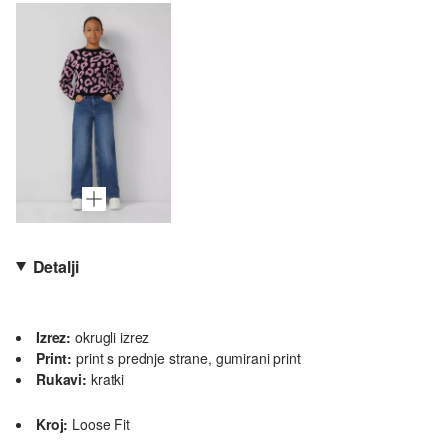
Detalji
Izrez:
okrugli izrez
Print:
print s prednje strane, gumirani print
Rukavi:
kratki
Kroj:
Loose Fit