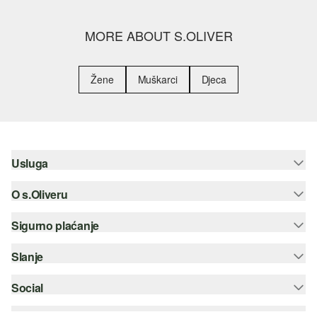
MORE ABOUT S.OLIVER
Žene
Muškarci
Djeca
Usluga
O s.Oliveru
Pomoć i česta pitanja
Savjetovanje o veličinama
Sigurno plaćanje
Newsletter
Povrat
s.Oliver Group
Slanje
Kreditna kartica
Odjeća
Posao
PayPal
Social
Hrvatska pošta
Popis želja
Plaćanje pouzećem