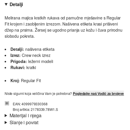
Detalji
Melirana majica kratkih rukava od pamučne mješavine s Regular
Fit krojem i zaobljenim izrezom. Našivena etiketa krasi prišiveni
džep na prsima. Žersej se ugodno prianja uz kožu i čuva prirodnu
slobodu pokreta.
Detalji:
našivena etiketa
Izrez:
Crew neck izrez
Prigoda:
ležerni modeli
Rukavi:
kratki
Kroj:
Regular Fit
Niste sigurni koja veličina Vam je potrebna?
Pogledajte naš Vodič za brojeve
EAN: 4099979330368
Broj artikla: 2178339.78W1.S
Materijal i njega
Slanje i povrat
Materijal:
žersej
Informacije o dostavi