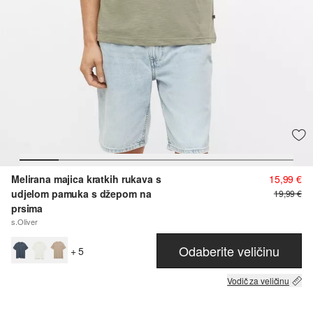
Melirana majica kratkih rukava s
15,99 €
udjelom pamuka s džepom na
19,99 €
prsima
s.Oliver
Odaberite veličinu
+ 5
Vodič za veličinu