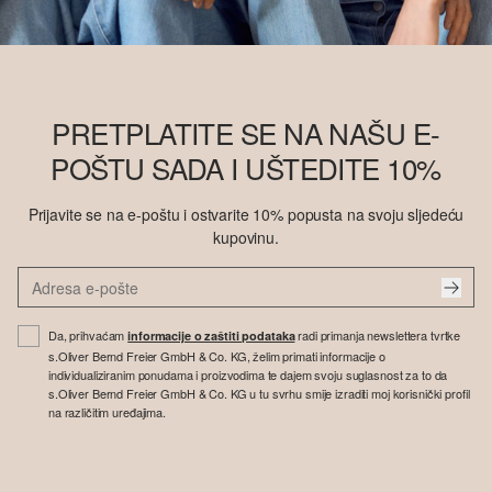
PRETPLATITE SE NA NAŠU E-
POŠTU SADA I UŠTEDITE 10%
Prijavite se na e-poštu i ostvarite 10% popusta na svoju sljedeću
kupovinu.
Da, prihvaćam
radi primanja newslettera tvrtke
informacije o zaštiti podataka
s.Oliver Bernd Freier GmbH & Co. KG, želim primati informacije o
individualiziranim ponudama i proizvodima te dajem svoju suglasnost za to da
s.Oliver Bernd Freier GmbH & Co. KG u tu svrhu smije izraditi moj korisnički profil
na različitim uređajima.