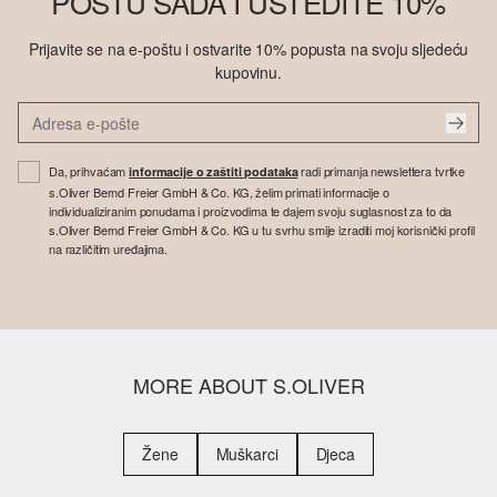
POŠTU SADA I UŠTEDITE 10%
Prijavite se na e-poštu i ostvarite 10% popusta na svoju sljedeću
kupovinu.
Da, prihvaćam
radi primanja newslettera tvrtke
informacije o zaštiti podataka
s.Oliver Bernd Freier GmbH & Co. KG, želim primati informacije o
individualiziranim ponudama i proizvodima te dajem svoju suglasnost za to da
s.Oliver Bernd Freier GmbH & Co. KG u tu svrhu smije izraditi moj korisnički profil
na različitim uređajima.
MORE ABOUT S.OLIVER
Žene
Muškarci
Djeca