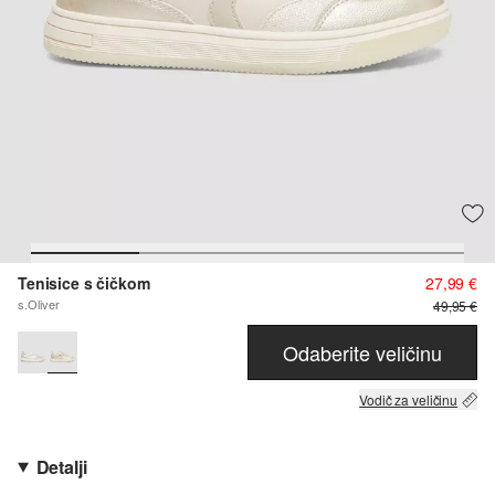
Tenisice s čičkom
27,99 €
s.Oliver
49,95 €
Odaberite veličinu
Vodič za veličinu
Detalji