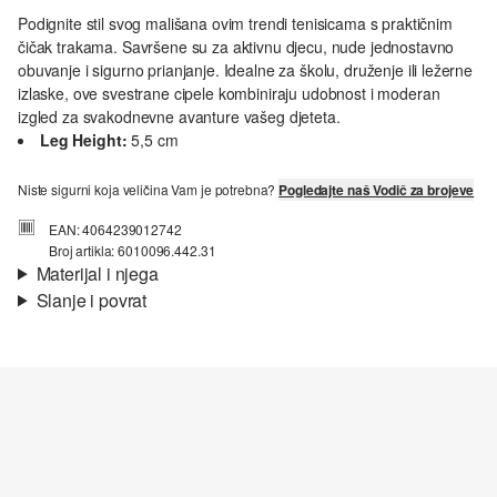
Podignite stil svog mališana ovim trendi tenisicama s praktičnim
čičak trakama. Savršene su za aktivnu djecu, nude jednostavno
obuvanje i sigurno prianjanje. Idealne za školu, druženje ili ležerne
izlaske, ove svestrane cipele kombiniraju udobnost i moderan
izgled za svakodnevne avanture vašeg djeteta.
Leg Height:
5,5 cm
Niste sigurni koja veličina Vam je potrebna?
Pogledajte naš Vodič za brojeve
EAN: 4064239012742
Broj artikla: 6010096.442.31
Materijal i njega
Slanje i povrat
Informacije o dostavi
Vaša će narudžba biti poslana u roku od 4-8 radna dana putem
Hrvatska pošta-a. Standardna dostava košta 4,95 €.