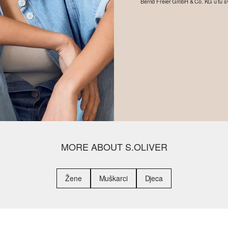
Bernd Freier GmbH & Co. KG u tu svrhu
MORE ABOUT S.OLIVER
Žene
Muškarci
Djeca