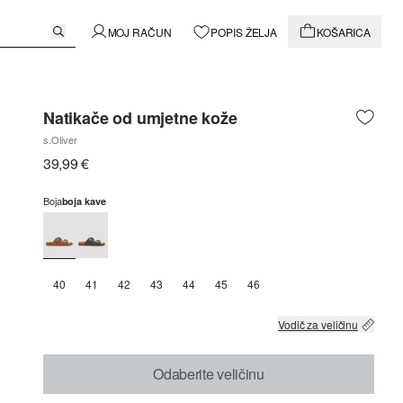
MOJ RAČUN
POPIS ŽELJA
KOŠARICA
Natikače od umjetne kože
s.Oliver
39,99 €
Boja
boja kave
40
41
42
43
44
45
46
Vodič za veličinu
Odaberite veličinu