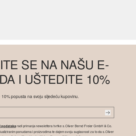
ITE SE NA NAŠU E-
DA I UŠTEDITE 10%
ite 10% popusta na svoju sljedeću kupovinu.
radi primanja newslettera tvrtke s.Oliver Bernd Freier GmbH & Co.
ti podataka
vidualiziranim ponudama i proizvodima te dajem svoju suglasnost za to da s.Oliver