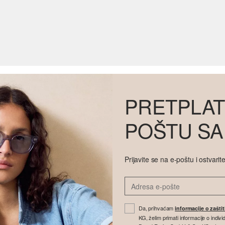
PRETPLAT
POŠTU SA
Prijavite se na e-poštu i ostvar
Da, prihvaćam
informacije o zašti
KG, želim primati informacije o indi