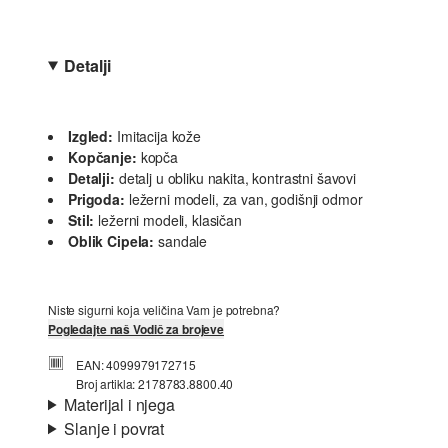
Detalji
Izgled:
Imitacija kože
Kopčanje:
kopča
Detalji:
detalj u obliku nakita, kontrastni šavovi
Prigoda:
ležerni modeli, za van, godišnji odmor
Stil:
ležerni modeli, klasičan
Oblik Cipela:
sandale
Niste sigurni koja veličina Vam je potrebna?
Pogledajte naš Vodič za brojeve
EAN: 4099979172715
Broj artikla: 2178783.8800.40
Materijal i njega
Slanje i povrat