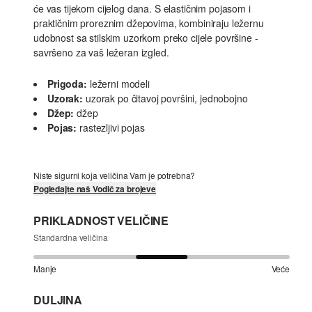
će vas tijekom cijelog dana. S elastičnim pojasom i
praktičnim proreznim džepovima, kombiniraju ležernu
udobnost sa stilskim uzorkom preko cijele površine -
savršeno za vaš ležeran izgled.
Prigoda:
ležerni modeli
Uzorak:
uzorak po čitavoj površini, jednobojno
Džep:
džep
Pojas:
rastezljivi pojas
Niste sigurni koja veličina Vam je potrebna?
Pogledajte naš Vodič za brojeve
PRIKLADNOST VELIČINE
Standardna veličina
Manje
Veće
DULJINA