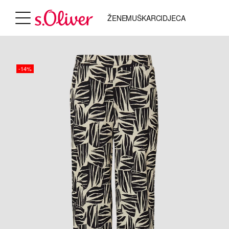
ŽENE
MUŠKARCI
DJECA
-14%