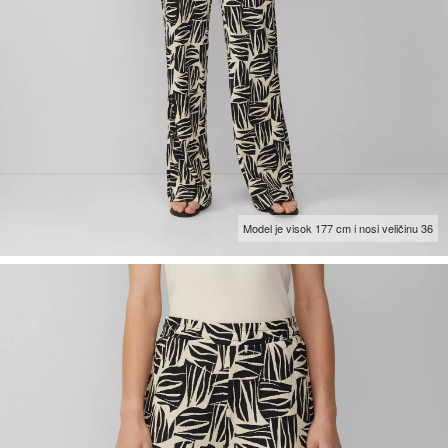
Model je visok 177 cm i nosi veličinu 36