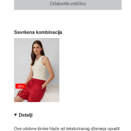
Odaberite veličinu
Savršena kombinacija
-26%
Detalji
Ove udobne široke hlače od teksturiranog džerseja opustit