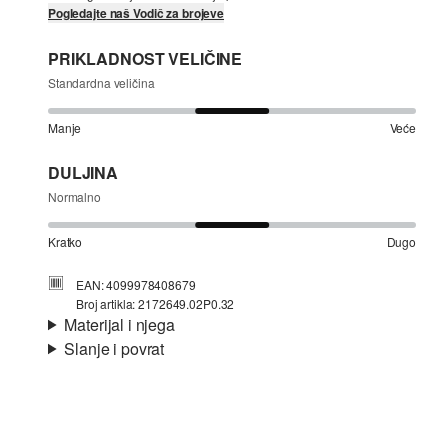
Pogledajte naš Vodič za brojeve
PRIKLADNOST VELIČINE
Standardna veličina
Manje
Veće
DULJINA
Normalno
Kratko
Dugo
EAN: 4099978408679
Broj artikla: 2172649.02P0.32
Materijal i njega
Slanje i povrat
Materijal:
žersej
Informacije o dostavi
Svojstvo:
strukturirano
Podstava:
bez podstave
Materijal:
mješavina pamuka