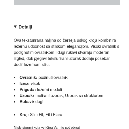
Detalji
Ova teksturirana haljina od žerseja uskog kroja kombinira
ležernu udobnost sa stilskom elegancijom. Visoki ovratnik s
podignutim ovratnikom i dugi rukavi stvaraju moderan
izgled, dok pjegavi teksturirani uzorak dodaje poseban
dodir ležernom stilu.
Ovratnik:
podinuti ovratnik
Izrez:
visok
Prigoda:
ležerni modeli
Uzorak:
melirani uzorak, Uzorak sa strukturom
Rukavi:
dugi
Kroj:
Slim Fit, Fit i Flare
Niste sigurni koja veličina Vam je potrebna?