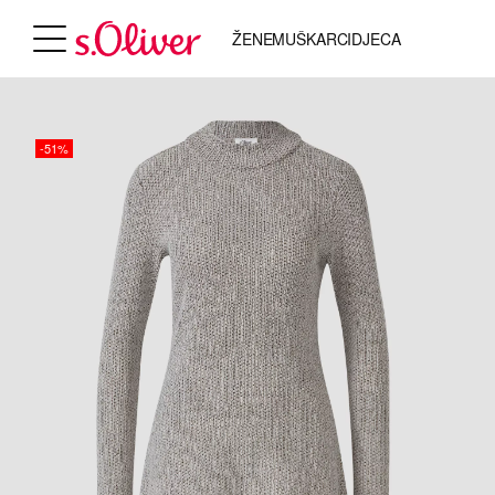
ŽENE
MUŠKARCI
DJECA
-51%